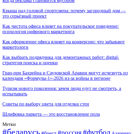
Когда реклама становится мусором
Крыша над головой спортсмена: почему загородный дом —
это серьёзный проект
Как чистота офиса влияет на покупательское поведение:
психология цифрового маркетинга
Как оформление офиса влияет на конверсию: что забывают
маркетологи
Как выбрать подрядчика для демонтажных работ: digital-
стратегия поиска и оценки
Гран-при Бахрейна и Саудовской Аравии могут исчезнуть из
календаря «Формулы-1»-2026 из-за войны в регионе
Туризм нового поколения: зачем люди едут не смотреть, а
испытывать
Советы по выбору цвета для отделки стен
Шлифовка паркета — это восстановление пола
Метки
#беларусь
#футбол
#россия
#брест
Азаренко