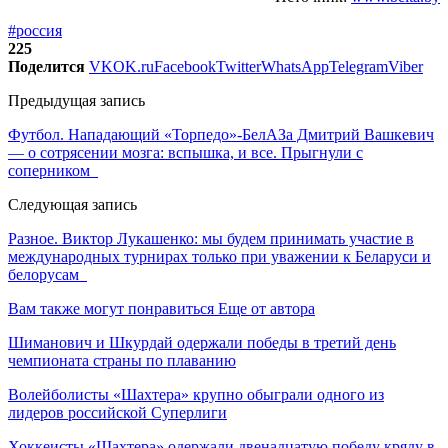
#россия
225
Поделится
VK
OK.ru
Facebook
Twitter
WhatsApp
Telegram
Viber
Предыдущая запись
Футбол. Нападающий «Торпедо»-БелАЗа Дмитрий Вашкевич
— о сотрясении мозга: вспышка, и все. Прыгнули с
соперником
Следующая запись
Разное. Виктор Лукашенко: мы будем принимать участие в
международных турнирах только при уважении к Беларуси и
белорусам
Вам также могут понравиться
Еще от автора
Шиманович и Шкурдай одержали победы в третий день
чемпионата страны по плаванию
Волейболисты «Шахтера» крупно обыграли одного из
лидеров российской Суперлиги
Хоккеисты «Шахтера» одержали двенадцатую победу кряду в