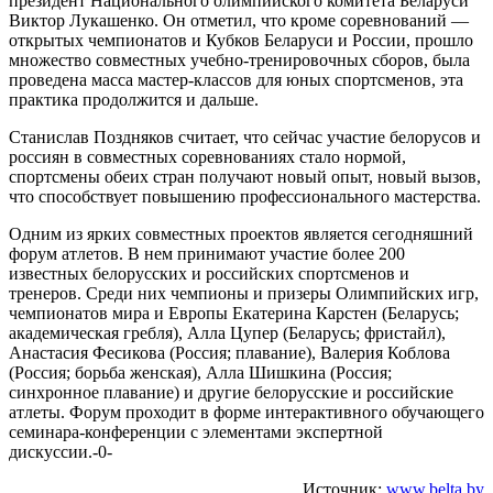
президент Национального олимпийского комитета Беларуси
Виктор Лукашенко. Он отметил, что кроме соревнований —
открытых чемпионатов и Кубков Беларуси и России, прошло
множество совместных учебно-тренировочных сборов, была
проведена масса мастер-классов для юных спортсменов, эта
практика продолжится и дальше.
Станислав Поздняков считает, что сейчас участие белорусов и
россиян в совместных соревнованиях стало нормой,
спортсмены обеих стран получают новый опыт, новый вызов,
что способствует повышению профессионального мастерства.
Одним из ярких совместных проектов является сегодняшний
форум атлетов. В нем принимают участие более 200
известных белорусских и российских спортсменов и
тренеров. Среди них чемпионы и призеры Олимпийских игр,
чемпионатов мира и Европы Екатерина Карстен (Беларусь;
академическая гребля), Алла Цупер (Беларусь; фристайл),
Анастасия Фесикова (Россия; плавание), Валерия Коблова
(Россия; борьба женская), Алла Шишкина (Россия;
синхронное плавание) и другие белорусские и российские
атлеты. Форум проходит в форме интерактивного обучающего
семинара-конференции с элементами экспертной
дискуссии.-0-
Источник:
www.belta.by