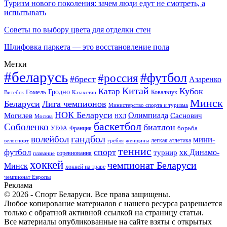
Туризм нового поколения: зачем люди едут не смотреть, а
испытывать
Советы по выбору цвета для отделки стен
Шлифовка паркета — это восстановление пола
Метки
#беларусь
#футбол
#россия
#брест
Азаренко
Китай
Кубок
Катар
Гомель
Гродно
Казахстан
Ковальчук
Витебск
Минск
Беларуси
Лига чемпионов
Министерство спорта и туризма
НОК Беларуси
Олимпиада
Могилев
Саснович
Москва
НХЛ
баскетбол
Соболенко
биатлон
борьба
УЕФА
Франция
гандбол
волейбол
мини-
легкая атлетика
гребля
женщины
велоспорт
теннис
спорт
футбол
хк Динамо-
турнир
соревнования
плавание
хоккей
чемпионат Беларуси
Минск
хоккей на траве
чемпионат Европы
Реклама
© 2026 - Спорт Беларуси. Все права защищены.
Любое копирование материалов с нашего ресурса разрешается
только с обратной активной ссылкой на страницу статьи.
Все материалы опубликованные на сайте взяты с открытых