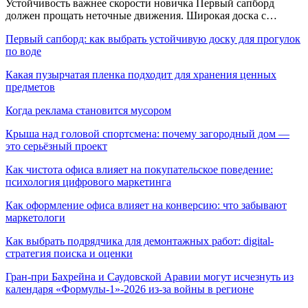
Устойчивость важнее скорости новичка Первый сапборд
должен прощать неточные движения. Широкая доска с…
Первый сапборд: как выбрать устойчивую доску для прогулок
по воде
Какая пузырчатая пленка подходит для хранения ценных
предметов
Когда реклама становится мусором
Крыша над головой спортсмена: почему загородный дом —
это серьёзный проект
Как чистота офиса влияет на покупательское поведение:
психология цифрового маркетинга
Как оформление офиса влияет на конверсию: что забывают
маркетологи
Как выбрать подрядчика для демонтажных работ: digital-
стратегия поиска и оценки
Гран-при Бахрейна и Саудовской Аравии могут исчезнуть из
календаря «Формулы-1»-2026 из-за войны в регионе