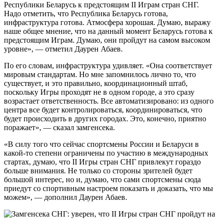
Республики Беларусь к предстоящим II Играм стран СНГ.
Надо отметить, что Республика Беларусь готова,
инфраструктура готова. Атмосфера хорошая. Думаю, выражу
наше общее мнение, что на данный момент Беларусь готова к
предстоящим Играм. Думаю, они пройдут на самом высоком
уровне», — отметил Даурен Абаев.
По его словам, инфраструктура удивляет. «Она соответствует
мировым стандартам. Но мне запомнилось лично то, что
существует, и это правильно, координационный штаб,
поскольку Игры проходят не в одном городе, а это сразу
возрастает ответственность. Все автоматизировано: из одного
центра все будет контролироваться, координироваться, что
будет происходить в других городах. Это, конечно, приятно
поражает», — сказал замгенсека.
«В силу того что сейчас спортсмены России и Беларуси в
какой-то степени ограничены по участию в международных
стартах, думаю, что II Игры стран СНГ привлекут гораздо
больше внимания. Не только со стороны зрителей будет
большой интерес, но и, думаю, что сами спортсмены сюда
приедут со спортивным настроем показать и доказать, что мы
можем», — дополнил Даурен Абаев.