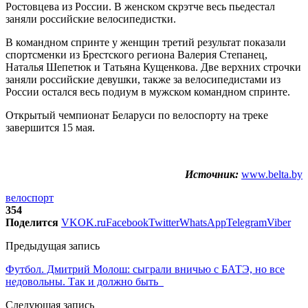
Ростовцева из России. В женском скрэтче весь пьедестал
заняли российские велосипедистки.
В командном спринте у женщин третий результат показали
спортсменки из Брестского региона Валерия Степанец,
Наталья Шепетюк и Татьяна Кущенкова. Две верхних строчки
заняли российские девушки, также за велосипедистами из
России остался весь подиум в мужском командном спринте.
Открытый чемпионат Беларуси по велоспорту на треке
завершится 15 мая.
Источник:
www.belta.by
велоспорт
354
Поделится
VK
OK.ru
Facebook
Twitter
WhatsApp
Telegram
Viber
Предыдущая запись
Футбол. Дмитрий Молош: сыграли вничью с БАТЭ, но все
недовольны. Так и должно быть
Следующая запись