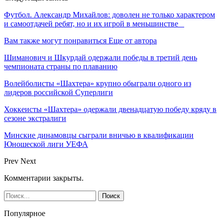
Футбол. Александр Михайлов: доволен не только характером
и самоотдачей ребят, но и их игрой в меньшинстве
Вам также могут понравиться
Еще от автора
Шиманович и Шкурдай одержали победы в третий день
чемпионата страны по плаванию
Волейболисты «Шахтера» крупно обыграли одного из
лидеров российской Суперлиги
Хоккеисты «Шахтера» одержали двенадцатую победу кряду в
сезоне экстралиги
Минские динамовцы сыграли вничью в квалификации
Юношеской лиги УЕФА
Prev
Next
Комментарии закрыты.
Популярное