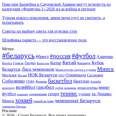
Гран-при Бахрейна и Саудовской Аравии могут исчезнуть из
календаря «Формулы-1»-2026 из-за войны в регионе
Туризм нового поколения: зачем люди едут не смотреть, а
испытывать
Советы по выбору цвета для отделки стен
Шлифовка паркета — это восстановление пола
Метки
#беларусь
#футбол
#россия
#брест
Азаренко
Китай
Кубок
Катар
Гомель
Гродно
Казахстан
Ковальчук
Витебск
Минск
Беларуси
Лига чемпионов
Министерство спорта и туризма
НОК Беларуси
Олимпиада
Могилев
Саснович
Москва
НХЛ
баскетбол
Соболенко
биатлон
борьба
УЕФА
Франция
гандбол
волейбол
мини-
легкая атлетика
гребля
женщины
велоспорт
теннис
спорт
футбол
хк Динамо-
турнир
соревнования
плавание
хоккей
чемпионат Беларуси
Минск
хоккей на траве
чемпионат Европы
Реклама
© 2026 - Спорт Беларуси. Все права защищены.