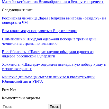
Матч баскетболистов Великобритании и Беларуси перенесен
Следующая запись
Российская лыжница Дарья Непряева выиграла «разделку» на
юниорском ЧМ
Вам также могут понравиться
Еще от автора
Шиманович и Шкурдай одержали победы в третий день
чемпионата страны по плаванию
Волейболисты «Шахтера» крупно обыграли одного из
лидеров российской Суперлиги
Хоккеисты «Шахтера» одержали двенадцатую победу кряду в
сезоне экстралиги
Минские динамовцы сыграли вничью в квалификации
Юношеской лиги УЕФА
Prev
Next
Комментарии закрыты.