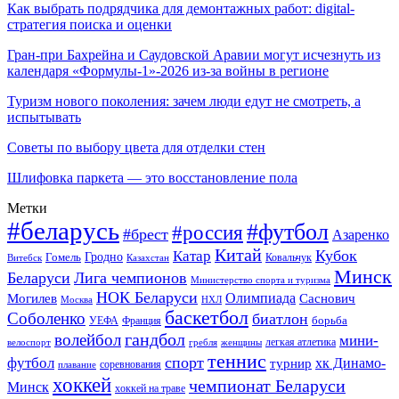
Как выбрать подрядчика для демонтажных работ: digital-
стратегия поиска и оценки
Гран-при Бахрейна и Саудовской Аравии могут исчезнуть из
календаря «Формулы-1»-2026 из-за войны в регионе
Туризм нового поколения: зачем люди едут не смотреть, а
испытывать
Советы по выбору цвета для отделки стен
Шлифовка паркета — это восстановление пола
Метки
#беларусь
#футбол
#россия
#брест
Азаренко
Китай
Кубок
Катар
Гомель
Гродно
Казахстан
Ковальчук
Витебск
Минск
Беларуси
Лига чемпионов
Министерство спорта и туризма
НОК Беларуси
Олимпиада
Могилев
Саснович
Москва
НХЛ
баскетбол
Соболенко
биатлон
борьба
УЕФА
Франция
гандбол
волейбол
мини-
легкая атлетика
гребля
женщины
велоспорт
теннис
спорт
футбол
хк Динамо-
турнир
соревнования
плавание
хоккей
чемпионат Беларуси
Минск
хоккей на траве