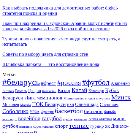
Как выбрать подрядчика для демонтажных работ: digital-
стратегия поиска и оценки
Гран-при Бахрейна и Саудовской Аравии могут исчезнуть из
календаря «Формулы-1»-2026 из-за войны в регионе
Туризм нового поколения: зачем люди едут не смотреть, а
испытывать
Советы по выбору цвета для отделки стен
Шлифовка паркета — это восстановление пола
Метки
#беларусь
#футбол
#россия
#брест
Азаренко
Китай
Кубок
Катар
Гомель
Гродно
Казахстан
Ковальчук
Витебск
Минск
Беларуси
Лига чемпионов
Министерство спорта и туризма
НОК Беларуси
Олимпиада
Могилев
Саснович
Москва
НХЛ
баскетбол
Соболенко
биатлон
борьба
УЕФА
Франция
гандбол
волейбол
мини-
легкая атлетика
гребля
женщины
велоспорт
теннис
спорт
футбол
хк Динамо-
турнир
соревнования
плавание