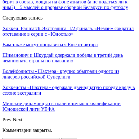
берут в состав, мощны на фоне азиатов (а не податься ли к
ним?) – 5 мыслей о прорыве сборной Беларуси по футболу
Следующая запись
Хоккей. Parimatch-Экстралига. 1/2 финала. «Неман» сократил
отставание в серии с «Юностью»
Вам также могут понравиться
Еще от автора
Шиманович и Шкурдай одержали победы в третий день
чемпионата страны по плаванию
Волейболисты «Шахтера» крупно обыграли одного из
лидеров российской Суперлиги
Хоккеисты «Шахтера» одержали двенадцатую победу кряду в
сезоне экстралиги
Минские динамовцы сыграли вничью в квалификации
Юношеской лиги УЕФА
Prev
Next
Комментарии закрыты.