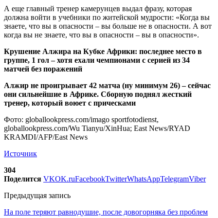
А еще главный тренер камерунцев выдал фразу, которая
должна войти в учебники по житейской мудрости: «Когда вы
знаете, что вы в опасности – вы больше не в опасности. А вот
когда вы не знаете, что вы в опасности – вы в опасности».
Крушение Алжира на Кубке Африки: последнее место в
группе, 1 гол – хотя ехали чемпионами с серией из 34
матчей без поражений
Алжир не проигрывает 42 матча (ну минимум 26) – сейчас
они сильнейшие в Африке. Сборную поднял жесткий
тренер, который воюет с прическами
Фото: globallookpress.com/imago sportfotodienst,
globallookpress.com/Wu Tianyu/XinHua; East News/RYAD
KRAMDI/AFP/East News
Источник
304
Поделится
VK
OK.ru
Facebook
Twitter
WhatsApp
Telegram
Viber
Предыдущая запись
На поле теряют равнодушие, после довогорняка без проблем