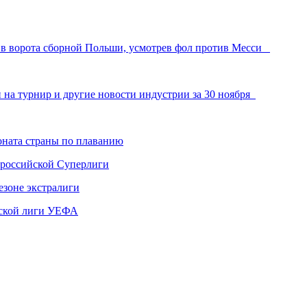
и в ворота сборной Польши, усмотрев фол против Месси
и на турнир и другие новости индустрии за 30 ноября
ната страны по плаванию
 российской Суперлиги
езоне экстралиги
ской лиги УЕФА