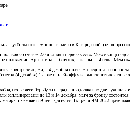
ионата…
в…
нала футбольного чемпионата мира в Катаре, сообщает корресп
поляков со счетом 2:0 и заняли первое место. Мексиканцы одоле
ое положение: Аргентина — 6 очков, Польша — 4 очка, Мексика
тится с австралийцами, а 4 декабпя полякам предстоит сопернич
негал (4 декабря). Также в плей-офф уже вышли пятикратные о
абря, после чего борьбу за награды продолжат по две лучшие ко
алы запланированы на 13 и 14 декабря, матч за бронзу состоитс
е, который вмещает 89 тыс. зрителей. Встречи ЧМ-2022 принима