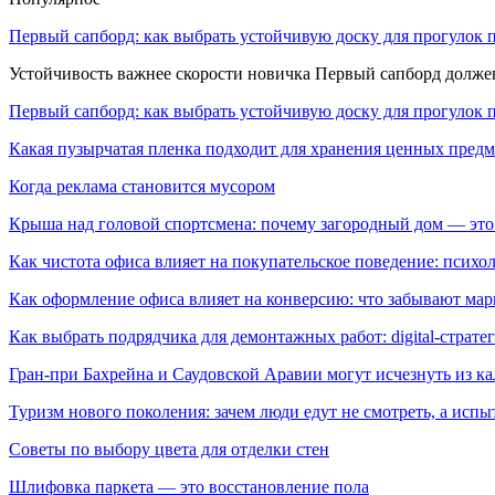
Первый сапборд: как выбрать устойчивую доску для прогулок 
Устойчивость важнее скорости новичка Первый сапборд долж
Первый сапборд: как выбрать устойчивую доску для прогулок 
Какая пузырчатая пленка подходит для хранения ценных предм
Когда реклама становится мусором
Крыша над головой спортсмена: почему загородный дом — это
Как чистота офиса влияет на покупательское поведение: псих
Как оформление офиса влияет на конверсию: что забывают мар
Как выбрать подрядчика для демонтажных работ: digital-страте
Гран-при Бахрейна и Саудовской Аравии могут исчезнуть из к
Туризм нового поколения: зачем люди едут не смотреть, а испы
Советы по выбору цвета для отделки стен
Шлифовка паркета — это восстановление пола