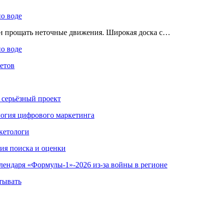
по воде
ен прощать неточные движения. Широкая доска с…
по воде
етов
 серьёзный проект
ология цифрового маркетинга
кетологи
гия поиска и оценки
алендаря «Формулы-1»-2026 из-за войны в регионе
тывать