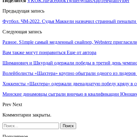
Поделится
VK
OK.ru
Facebook
Twitter
WhatsApp
Telegram
Viber
Предыдущая запись
Футбол. ЧМ-2022. Судья Маккели назначил странный пенальт
Следующая запись
Разное. S1mple самый медленный снайпер, Websterz пригласил
Вам также могут понравиться
Еще от автора
Шиманович и Шкурдай одержали победы в третий день чемпио
Волейболисты «Шахтера» крупно обыграли одного из лидеров
Хоккеисты «Шахтера» одержали двенадцатую победу кряду в с
Минские динамовцы сыграли вничью в квалификации Юноше
Prev
Next
Комментарии закрыты.
Популярное