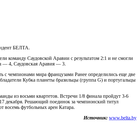
ондент БЕЛТА.
ли команду Саудовской Аравии с результатом 2:1 и не смогли
 — 4, Саудовская Аравия — 3.
ать с чемпионами мира французами Ранее определились еще две
бладатели Кубка планеты бразильцы (группа G) и португальцы
манды из восьми квартетов. Встречи 1/8 финала пройдут 3-6
я 17 декабря. Решающий поединок за чемпионский титул
ют восемь футбольных арен Катара.
Источник:
www.belta.by