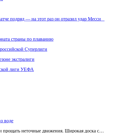
атче подряд — на этот раз он отразил удар Месси
ната страны по плаванию
 российской Суперлиги
езоне экстралиги
ской лиги УЕФА
по воде
ен прощать неточные движения. Широкая доска с…