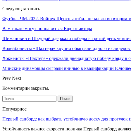
Следующая запись
Футбол. ЧМ-2022. Войцех Щенсны отбил пенальти во втором м
Вам также могут понравиться
Еще от автора
Шиманович и Шкурдай одержали победы в третий день чемпио
Волейболисты «Шахтера» крупно обыграли одного из лидеров
Хоккеисты «Шахтера» одержали двенадцатую победу кряду в с
Минские динамовцы сыграли вничью в квалификации Юноше
Prev
Next
Комментарии закрыты.
Популярное
Первый сапборд: как выбрать устойчивую доску для прогулок 
Устойчивость важнее скорости новичка Первый сапборд долж