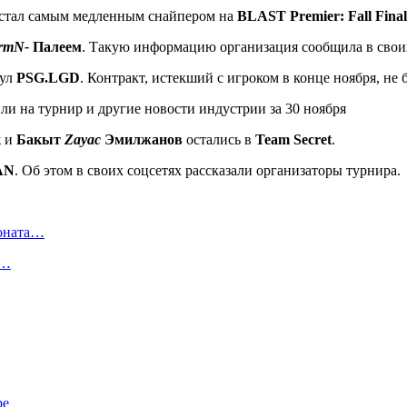
стал самым медленным снайпером на
BLAST Premier: Fall Final
rmN-
Палеем
. Такую информацию организация сообщила в своих
ул
PSG.LGD
. Контракт, истекший с игроком в конце ноября, не 
к
и
Бакыт
Zayac
Эмилжанов
остались в
Team Secret
.
AN
. Об этом в своих соцсетях рассказали организаторы турнира.
ионата…
в…
ре