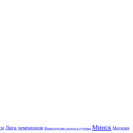
Минск
си
Лига чемпионов
Могилев
Министерство спорта и туризма