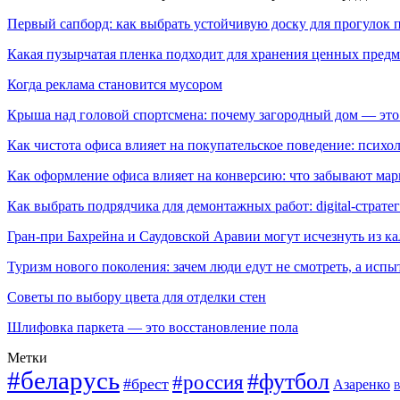
Первый сапборд: как выбрать устойчивую доску для прогулок 
Какая пузырчатая пленка подходит для хранения ценных предм
Когда реклама становится мусором
Крыша над головой спортсмена: почему загородный дом — это
Как чистота офиса влияет на покупательское поведение: псих
Как оформление офиса влияет на конверсию: что забывают мар
Как выбрать подрядчика для демонтажных работ: digital-страте
Гран-при Бахрейна и Саудовской Аравии могут исчезнуть из к
Туризм нового поколения: зачем люди едут не смотреть, а испы
Советы по выбору цвета для отделки стен
Шлифовка паркета — это восстановление пола
Метки
#беларусь
#футбол
#россия
#брест
Азаренко
В