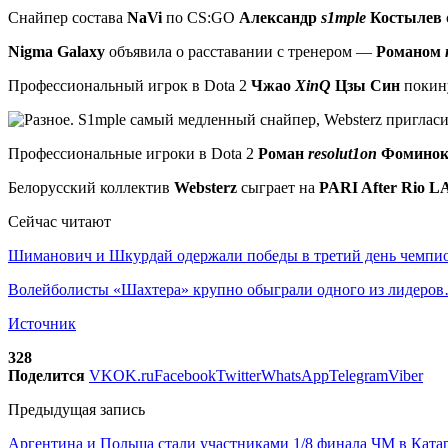
Снайпер состава
NaVi
по CS:GO
Александр
s1mple
Костылев
Nigma Galaxy
объявила о расставании с тренером —
Романом
Профессиональный игрок в Dota 2
Чжао
XinQ
Цзы Син
покин
Профессиональные игроки в Dota 2
Роман
resolut1on
Фомино
Белорусский коллектив
Websterz
сыграет на
PARI After Rio L
Сейчас читают
Шиманович и Шкурдай одержали победы в третий день чемп
Волейболисты «Шахтера» крупно обыграли одного из лидеро
Источник
328
Поделится
VK
OK.ru
Facebook
Twitter
WhatsApp
Telegram
Viber
Предыдущая запись
Аргентина и Польша стали участниками 1/8 финала ЧМ в Ката