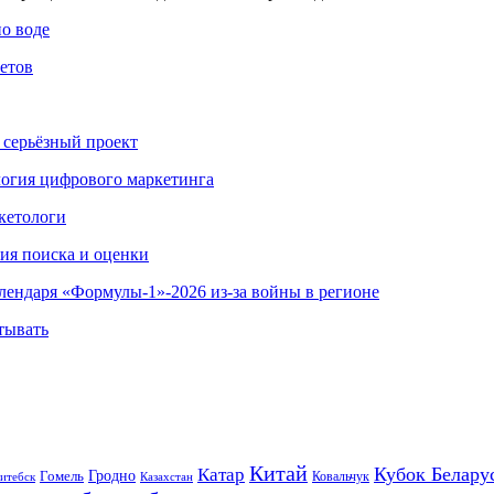
по воде
етов
 серьёзный проект
ология цифрового маркетинга
кетологи
гия поиска и оценки
алендаря «Формулы-1»-2026 из-за войны в регионе
тывать
Китай
Кубок Белару
Катар
Гомель
Гродно
Казахстан
Ковальчук
итебск