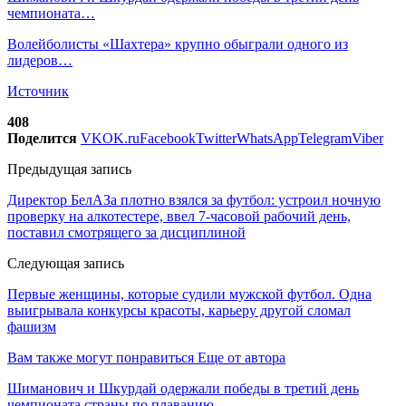
чемпионата…
Волейболисты «Шахтера» крупно обыграли одного из
лидеров…
Источник
408
Поделится
VK
OK.ru
Facebook
Twitter
WhatsApp
Telegram
Viber
Предыдущая запись
Директор БелАЗа плотно взялся за футбол: устроил ночную
проверку на алкотестере, ввел 7-часовой рабочий день,
поставил смотрящего за дисциплиной
Следующая запись
Первые женщины, которые судили мужской футбол. Одна
выигрывала конкурсы красоты, карьеру другой сломал
фашизм
Вам также могут понравиться
Еще от автора
Шиманович и Шкурдай одержали победы в третий день
чемпионата страны по плаванию