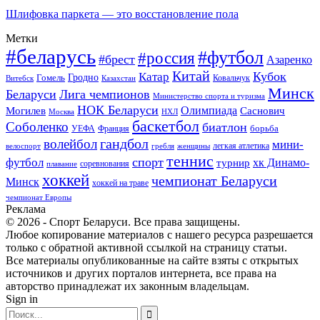
Шлифовка паркета — это восстановление пола
Метки
#беларусь
#футбол
#россия
#брест
Азаренко
Китай
Кубок
Катар
Гомель
Гродно
Казахстан
Ковальчук
Витебск
Минск
Беларуси
Лига чемпионов
Министерство спорта и туризма
НОК Беларуси
Олимпиада
Могилев
Саснович
Москва
НХЛ
баскетбол
Соболенко
биатлон
борьба
УЕФА
Франция
гандбол
волейбол
мини-
легкая атлетика
гребля
женщины
велоспорт
теннис
спорт
футбол
хк Динамо-
турнир
соревнования
плавание
хоккей
чемпионат Беларуси
Минск
хоккей на траве
чемпионат Европы
Реклама
© 2026 - Спорт Беларуси. Все права защищены.
Любое копирование материалов с нашего ресурса разрешается
только с обратной активной ссылкой на страницу статьи.
Все материалы опубликованные на сайте взяты с открытых
источников и других порталов интернета, все права на
авторство принадлежат их законным владельцам.
Sign in