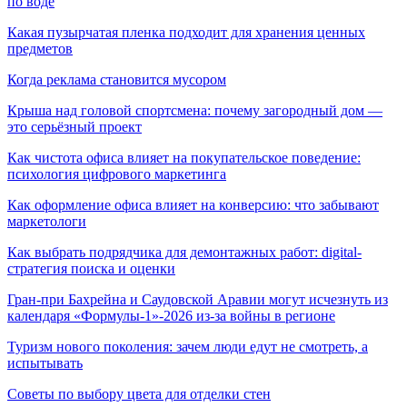
по воде
Какая пузырчатая пленка подходит для хранения ценных
предметов
Когда реклама становится мусором
Крыша над головой спортсмена: почему загородный дом —
это серьёзный проект
Как чистота офиса влияет на покупательское поведение:
психология цифрового маркетинга
Как оформление офиса влияет на конверсию: что забывают
маркетологи
Как выбрать подрядчика для демонтажных работ: digital-
стратегия поиска и оценки
Гран-при Бахрейна и Саудовской Аравии могут исчезнуть из
календаря «Формулы-1»-2026 из-за войны в регионе
Туризм нового поколения: зачем люди едут не смотреть, а
испытывать
Советы по выбору цвета для отделки стен