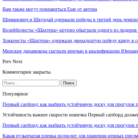
Вам также могут понравиться
Еще от автора
Шиманович и Шкурдай одержали победы в третий день чемпио
Волейболисты «Шахтера» крупно обыграли одного из лидеров
Хоккеисты «Шахтера» одержали двенадцатую победу кряду в с
Минские динамовцы сыграли вничью в квалификации Юноше
Prev
Next
Комментарии закрыты.
Популярное
Первый сапборд: как выбрать устойчивую доску для прогулок 
Устойчивость важнее скорости новичка Первый сапборд долж
Первый сапборд: как выбрать устойчивую доску для прогулок 
Какая пузырчатая пленка подходит для хранения ценных предм