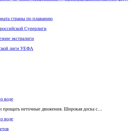
ната страны по плаванию
 российской Суперлиги
езоне экстралиги
ской лиги УЕФА
по воде
ен прощать неточные движения. Широкая доска с…
по воде
етов