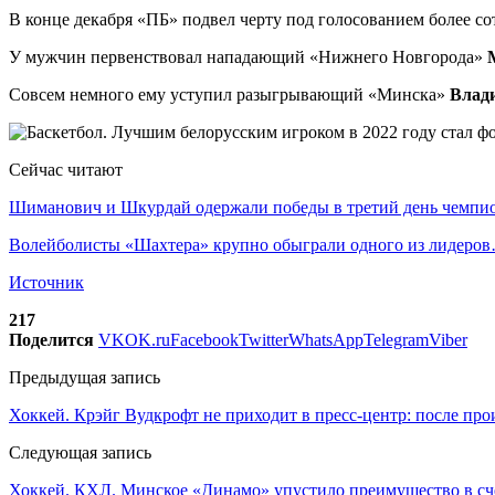
В конце декабря «ПБ» подвел черту под голосованием более со
У мужчин первенствовал нападающий «Нижнего Новгорода»
Совсем немного ему уступил разыгрывающий «Минска»
Влад
Сейчас читают
Шиманович и Шкурдай одержали победы в третий день чемп
Волейболисты «Шахтера» крупно обыграли одного из лидеро
Источник
217
Поделится
VK
OK.ru
Facebook
Twitter
WhatsApp
Telegram
Viber
Предыдущая запись
Хоккей. Крэйг Вудкрофт не приходит в пресс-центр: после пр
Следующая запись
Хоккей. КХЛ. Минское «Динамо» упустило преимущество в сч