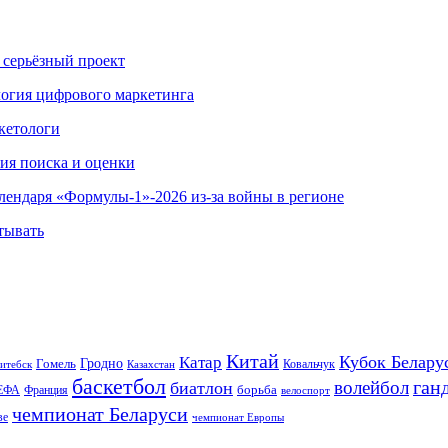
 серьёзный проект
ология цифрового маркетинга
кетологи
гия поиска и оценки
алендаря «Формулы-1»-2026 из-за войны в регионе
тывать
Китай
Кубок Белару
Катар
Гомель
Гродно
Казахстан
Ковальчук
итебск
баскетбол
ган
волейбол
биатлон
борьба
ЕФА
Франция
велоспорт
чемпионат Беларуси
ве
чемпионат Европы