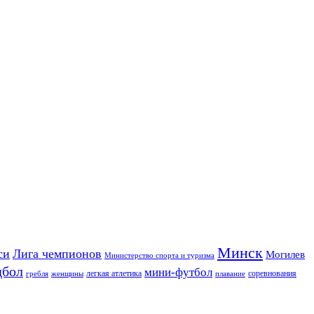
Минск
си
Лига чемпионов
Могилев
Министерство спорта и туризма
дбол
мини-футбол
легкая атлетика
соревнования
гребля
женщины
плавание