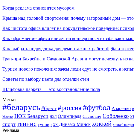
Когда реклама становится мусором
Крыша над головой спортсмена: почему загородный дом — это
Как чистота офиса влияет на покупательское поведение: псих
Как оформление офиса влияет на конверсию: что забывают мар
Как выбрать подрядчика для демонтажных работ: digital-страте
Гран-при Бахрейна и Саудовской Аравии могут исчезнуть из к
Туризм нового поколения: зачем люди едут не смотреть, а испы
Советы по выбору цвета для отделки стен
Шлифовка паркета — это восстановление пола
Метки
#беларусь
#футбол
#россия
#брест
Азаренко
В
Соболенко
НОК Беларуси
Олимпиада
Саснович
У
Москва
НХЛ
хоккей
теннис
спорт
хк Динамо-Минск
турнир
хоккей на тра
Реклама