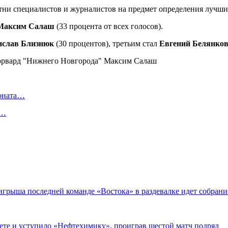
тни специалистов и журналистов на предмет определения лучших
Максим Салаш
(33 процента от всех голосов).
ислав Близнюк
(30 процентов), третьим стал
Евгений Белянко
ионата…
в…
оигрыша последней команде «Востока» в раздевалке идет собран
ете и уступило «Нефтехимику», проиграв шестой матч подряд