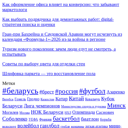
Как оформление офиса влияет на конверсию: что забывают
маркетологи
Как выбрать подрядчика для демонтажных работ: digital-
стратегия поиска и оценки
Гран-при Бахрейна и Саудовской Аравии могут исчезнуть из
календаря «Формулы-1»-2026 из-за войны в регионе
Туризм нового поколения: зачем люди едут не смотреть, а
испытывать
Советы по выбору цвета для отделки стен
Шлифовка паркета — это восстановление пола
Метки
#беларусь
#футбол
#россия
#брест
Азаренко
Китай
Кубок
Катар
Гомель
Гродно
Казахстан
Ковальчук
Витебск
Минск
Беларуси
Лига чемпионов
Министерство спорта и туризма
НОК Беларуси
Олимпиада
Могилев
Саснович
Москва
НХЛ
баскетбол
Соболенко
биатлон
борьба
УЕФА
Франция
гандбол
волейбол
мини-
легкая атлетика
гребля
женщины
велоспорт