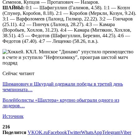
Семенов, Купцов — Протапович — Назаров.
ШАЙбЫ:
0:1 — Шафигуллин (Галимов, 4.58). 1:1 — Козун
(Спунер, Коробов, 8.18). 2:1 — Коробов (Меркли, Козун, 9.24).
3:1 — Варфоломеев (Лалонд, Гилмор, 22.22). 3:2 — Гончаров
(25.11). 4:2 — Пинчук (Лалонд, 28.27). 4:3 — Камара
(Воробьев, Хохлов, 31.23). 4:4 — Камара (Митякин, Хохлов,
38.51). 4:5 — Федотов (Шафигуллин, Березин, 44.25). 4:6 —
Федотов (47.40). 4:7 — Лещенко (58.26, п.в.).
Сейчас читают
Шиманович и Шкурдай одержали победы в третий день
чемпионата…
Волейболисты «Шахтера» крупно обыграли одного из
лидеров…
Источник
216
Поделится
VK
OK.ru
Facebook
Twitter
WhatsApp
Telegram
Viber