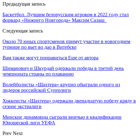
Предыдущая запись
Баскетбол. Лучшим белорусским игроком в 2022 году стал
форвард «Нижнего Новгорода» Максим Салаш
Следующая запись
Около 70 юных спортсменов примут участие в новогоднем
турнире по вьет во дао в Витебске
Вам также могут понравиться
Еще от автора
Шиманович и Шкурдай одержали победы в третий день
чемпионата страны по плаванию
Волейболисты «Шахтера» крупно обыграли одного из
лидеров российской Суперлиги
Хоккеисты «Шахтера» одержали двенадцатую победу кряду в
сезоне экстралиги
Минские динамовцы сыграли вничью в квалификации
Юношеской лиги УЕФА
Prev
Next