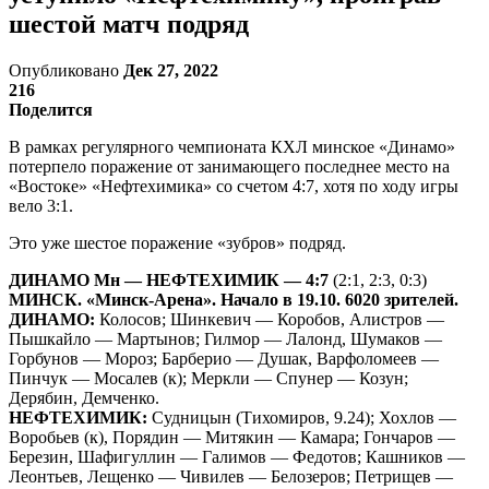
шестой матч подряд
Опубликовано
Дек 27, 2022
216
Поделится
В рамках регулярного чемпионата КХЛ минское «Динамо»
потерпело поражение от занимающего последнее место на
«Востоке» «Нефтехимика» со счетом 4:7, хотя по ходу игры
вело 3:1.
Это уже шестое поражение «зубров» подряд.
ДИНАМО Мн — НЕФТЕХИМИК — 4:7
(2:1, 2:3, 0:3)
МИНСК. «Минск-Арена». Начало в 19.10. 6020 зрителей.
ДИНАМО:
Колосов; Шинкевич — Коробов, Алистров —
Пышкайло — Мартынов; Гилмор — Лалонд, Шумаков —
Горбунов — Мороз; Барберио — Душак, Варфоломеев —
Пинчук — Мосалев (к); Меркли — Спунер — Козун;
Дерябин, Демченко.
НЕФТЕХИМИК:
Судницын (Тихомиров, 9.24); Хохлов —
Воробьев (к), Порядин — Митякин — Камара; Гончаров —
Березин, Шафигуллин — Галимов — Федотов; Кашников —
Леонтьев, Лещенко — Чивилев — Белозеров; Петрищев —