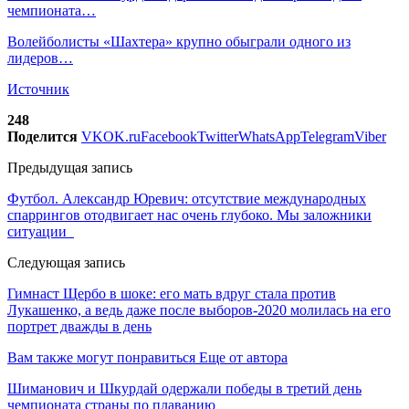
чемпионата…
Волейболисты «Шахтера» крупно обыграли одного из
лидеров…
Источник
248
Поделится
VK
OK.ru
Facebook
Twitter
WhatsApp
Telegram
Viber
Предыдущая запись
Футбол. Александр Юревич: отсутствие международных
спаррингов отодвигает нас очень глубоко. Мы заложники
ситуации
Следующая запись
Гимнаст Щербо в шоке: его мать вдруг стала против
Лукашенко, а ведь даже после выборов-2020 молилась на его
портрет дважды в день
Вам также могут понравиться
Еще от автора
Шиманович и Шкурдай одержали победы в третий день
чемпионата страны по плаванию