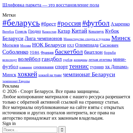
Шлифовка паркета — это восстановление пола
Метки
#беларусь
#футбол
#россия
#брест
Азаренко
Китай
Кубок
Катар
Гомель
Гродно
Казахстан
Ковальчук
Витебск
Минск
Беларуси
Лига чемпионов
Министерство спорта и туризма
НОК Беларуси
Олимпиада
Могилев
Саснович
Москва
НХЛ
баскетбол
Соболенко
биатлон
борьба
УЕФА
Франция
гандбол
волейбол
мини-
легкая атлетика
гребля
женщины
велоспорт
теннис
спорт
футбол
хк Динамо-
турнир
соревнования
плавание
хоккей
чемпионат Беларуси
Минск
хоккей на траве
чемпионат Европы
Реклама
© 2026 - Спорт Беларуси. Все права защищены.
Любое копирование материалов с нашего ресурса разрешается
только с обратной активной ссылкой на страницу статьи.
Все материалы опубликованные на сайте взяты с открытых
источников и других порталов интернета, все права на
авторство принадлежат их законным владельцам.
Sign in