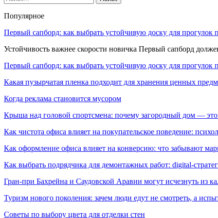
Популярное
Первый сапборд: как выбрать устойчивую доску для прогулок 
Устойчивость важнее скорости новичка Первый сапборд долж
Первый сапборд: как выбрать устойчивую доску для прогулок 
Какая пузырчатая пленка подходит для хранения ценных предм
Когда реклама становится мусором
Крыша над головой спортсмена: почему загородный дом — это
Как чистота офиса влияет на покупательское поведение: псих
Как оформление офиса влияет на конверсию: что забывают мар
Как выбрать подрядчика для демонтажных работ: digital-страте
Гран-при Бахрейна и Саудовской Аравии могут исчезнуть из к
Туризм нового поколения: зачем люди едут не смотреть, а испы
Советы по выбору цвета для отделки стен