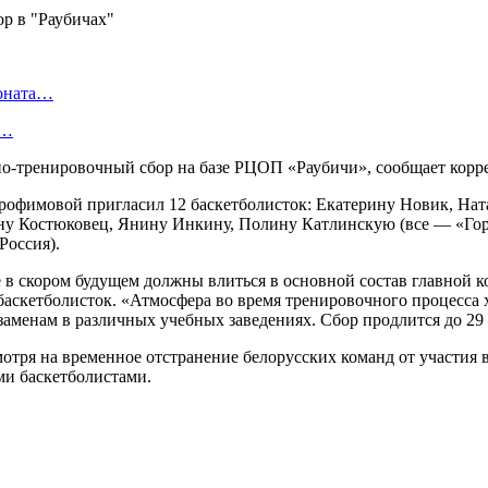
ионата…
в…
бно-тренировочный сбор на базе РЦОП «Раубичи», сообщает кор
Трофимовой пригласил 12 баскетболисток: Екатерину Новик, На
у Костюковец, Янину Инкину, Полину Катлинскую (все — «Гори
Россия).
 в скором будущем должны влиться в основной состав главной к
аскетболисток. «Атмосфера во время тренировочного процесса х
аменам в различных учебных заведениях. Сбор продлится до 29 
мотря на временное отстранение белорусских команд от участия
ми баскетболистами.