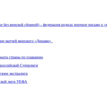
аже без женской сборной) – федерация родила эпичное письмо о 
сание матчей минского «Динамо»
ната страны по плаванию
 российской Суперлиги
езоне экстралиги
ской лиги УЕФА