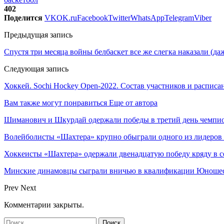
402
Поделится
VK
OK.ru
Facebook
Twitter
WhatsApp
Telegram
Viber
Предыдущая запись
Спустя три месяца войны белбаскет все же слегка наказали (д
Следующая запись
Хоккей. Sochi Hockey Open-2022. Состав участников и распи
Вам также могут понравиться
Еще от автора
Шиманович и Шкурдай одержали победы в третий день чемпио
Волейболисты «Шахтера» крупно обыграли одного из лидеров
Хоккеисты «Шахтера» одержали двенадцатую победу кряду в с
Минские динамовцы сыграли вничью в квалификации Юноше
Prev
Next
Комментарии закрыты.