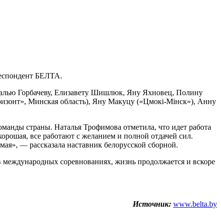
респондент БЕЛТА.
талью Горбачеву, Елизавету Шишлюк, Яну Яхновец, Полину
зонт», Минская область), Яну Макуцу («Цмокi-Мiнск»), Анну
оманды страны. Наталья Трофимова отметила, что идет работа
орошая, все работают с желанием и полной отдачей сил.
мая», — рассказала наставник белорусской сборной.
 в международных соревнованиях, жизнь продолжается и вскоре
Источник:
www.belta.by