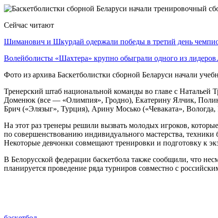
Сейчас читают
Шиманович и Шкурдай одержали победы в третий день чемп
Волейболисты «Шахтера» крупно обыграли одного из лидеро
Фото из архива Баскетболистки сборной Беларуси начали уче
Тренерский штаб национальной команды во главе с Натальей 
Доменюк (все — «Олимпия», Гродно), Екатерину Ялчик, Полин
Брич («Элязыг», Турция), Арину Мосько («Чеваката», Вологда, 
На этот раз тренеры решили вызвать молодых игроков, которые
по совершенствованию индивидуального мастерства, техники б
Некоторые девчонки совмещают тренировки и подготовку к экз
В Белорусской федерации баскетбола также сообщили, что нес
планируется проведение ряда турниров совместно с российски
баскетбол