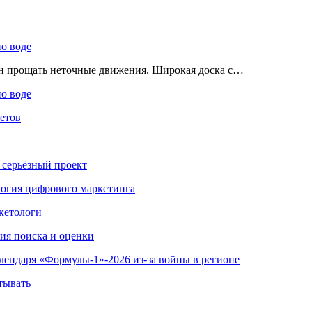
по воде
ен прощать неточные движения. Широкая доска с…
по воде
етов
 серьёзный проект
ология цифрового маркетинга
кетологи
гия поиска и оценки
алендаря «Формулы-1»-2026 из-за войны в регионе
тывать