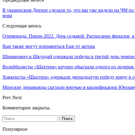
В украинском Днепре сделали то, что мы уже видели на ЧМ по
мэра
Следующая запись
Олимпиада. Пекин-2022. День седьмой. Расписание финалов, в
Вам также могут понравиться
Еще от автора
Шиманович и Шкурдай одержали победы в третий день чемпио
Волейболисты «Шахтера» крупно обыграли одного из лидеров
Хоккеисты «Шахтера» одержали двенадцатую победу кряду в с
Минские динамовцы сыграли вничью в квалификации Юноше
Prev
Next
Комментарии закрыты.
Популярное