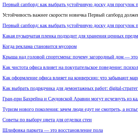
Первый сапборд: как выбрать устойчивую доску для прогулок 
Устойчивость важнее скорости новичка Первый сапборд долж
Первый сапборд: как выбрать устойчивую доску для прогулок 
Какая пузырчатая пленка подходит для хранения ценных предм
Когда реклама становится мусором
Крыша над головой спортсмена: почему загородный дом — это
Как чистота офиса влияет на покупательское поведение: псих
Как оформление офиса влияет на конверсию: что забывают мар
Как выбрать подрядчика для демонтажных работ: digital-страте
Гран-при Бахрейна и Саудовской Аравии могут исчезнуть из к
Туризм нового поколения: зачем люди едут не смотреть, а испы
Советы по выбору цвета для отделки стен
Шлифовка паркета — это восстановление пола