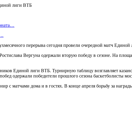
ионата…
в…
двухмесячного перерыва сегодня провели очередной матч Единой
Ростислава Вергуна одержали вторую победу в сезоне. На площа
тников Единой лиги ВТБ. Турнирную таблицу возглавляет казан
0 побед одержали победители прошлого сезона баскетболисты м
нир с матчами дома и в гостях. В конце апреля борьбу за нагр