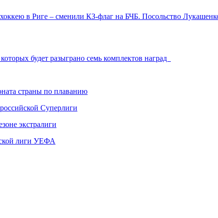
 хоккею в Риге – сменили КЗ-флаг на БЧБ. Посольство Лукашенк
 которых будет разыграно семь комплектов наград
ната страны по плаванию
 российской Суперлиги
езоне экстралиги
ской лиги УЕФА