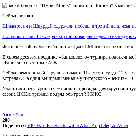
Сейчас читают
Шиманович и Шкурдай одержали победы в третий день чемп
Волейболисты «Шахтера» крупно обыграли одного из лидеро
Фото pressball.by Баскетболисты «Цмокi-Мiнск» после почти 
В своем десятом поединке «банковского» турнира подопечные 
«Енисей» со счетом 72:68.
Сейчас чемпионы Беларуси занимают 11-е место среди 12 учас
встречах. На один выигрыш меньше у питерского «Зенита», 1
Участники регулярного чемпионата проводят двухкруговой тур
сезона ЦСКА трижды подряд обыграл УНИКС.
баскетбол
280
Поделится
VK
OK.ru
Facebook
Twitter
WhatsApp
Telegram
Viber
Предыдущая запись