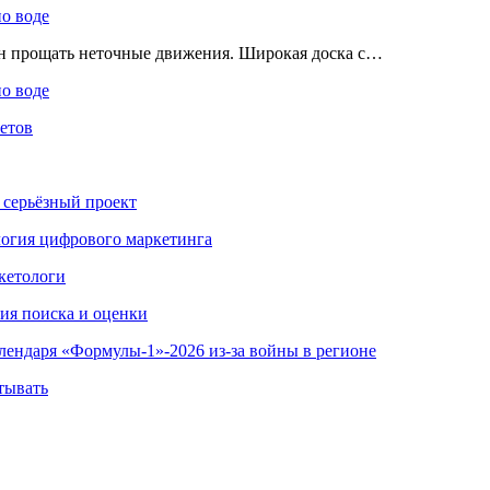
по воде
ен прощать неточные движения. Широкая доска с…
по воде
етов
 серьёзный проект
ология цифрового маркетинга
кетологи
гия поиска и оценки
алендаря «Формулы-1»-2026 из-за войны в регионе
тывать