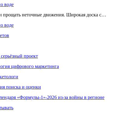
по воде
ен прощать неточные движения. Широкая доска с…
по воде
етов
 серьёзный проект
ология цифрового маркетинга
кетологи
гия поиска и оценки
алендаря «Формулы-1»-2026 из-за войны в регионе
тывать