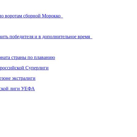
 по воротам сборной Морокко
вить победителя и в дополнительное время
ната страны по плаванию
 российской Суперлиги
езоне экстралиги
ской лиги УЕФА