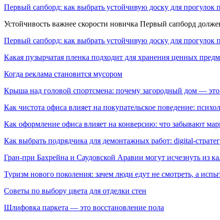
Первый сапборд: как выбрать устойчивую доску для прогулок 
Устойчивость важнее скорости новичка Первый сапборд долж
Первый сапборд: как выбрать устойчивую доску для прогулок 
Какая пузырчатая пленка подходит для хранения ценных предм
Когда реклама становится мусором
Крыша над головой спортсмена: почему загородный дом — это
Как чистота офиса влияет на покупательское поведение: псих
Как оформление офиса влияет на конверсию: что забывают мар
Как выбрать подрядчика для демонтажных работ: digital-страте
Гран-при Бахрейна и Саудовской Аравии могут исчезнуть из к
Туризм нового поколения: зачем люди едут не смотреть, а испы
Советы по выбору цвета для отделки стен
Шлифовка паркета — это восстановление пола