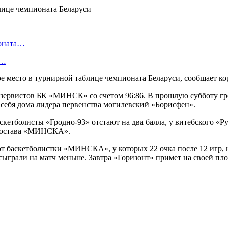
ионата…
в…
ое место в турнирной таблице чемпионата Беларуси, сообщает 
зервистов БК «МИНСК» со счетом 96:86. В прошлую субботу гро
 у себя дома лидера первенства могилевский «Борисфен».
аскетболисты «Гродно-93» отстают на два балла, у витебского 
го состава «МИНСКА».
т баскетболистки «МИНСКА», у которых 22 очка после 12 игр, 
ыграли на матч меньше. Завтра «Горизонт» примет на своей пло