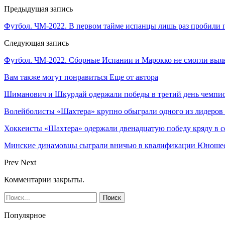
Предыдущая запись
Футбол. ЧМ-2022. В первом тайме испанцы лишь раз пробили
Следующая запись
Футбол. ЧМ-2022. Сборные Испании и Марокко не смогли выя
Вам также могут понравиться
Еще от автора
Шиманович и Шкурдай одержали победы в третий день чемпио
Волейболисты «Шахтера» крупно обыграли одного из лидеров
Хоккеисты «Шахтера» одержали двенадцатую победу кряду в с
Минские динамовцы сыграли вничью в квалификации Юноше
Prev
Next
Комментарии закрыты.
Популярное