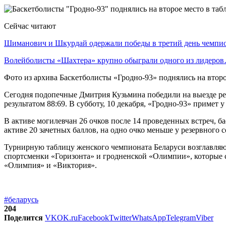
Сейчас читают
Шиманович и Шкурдай одержали победы в третий день чемп
Волейболисты «Шахтера» крупно обыграли одного из лидеро
Фото из архива Баскетболисты «Гродно-93» поднялись на втор
Сегодня подопечные Дмитрия Кузьмина победили на выезде ре
результатом 88:69. В субботу, 10 декабря, «Гродно-93» примет
В активе могилевчан 26 очков после 14 проведенных встреч, б
активе 20 зачетных баллов, на одно очко меньше у резервно
Турнирную таблицу женского чемпионата Беларуси возглавляю
спортсменки «Горизонта» и гродненской «Олимпии», которые с
«Олимпия» и «Виктория».
#беларусь
204
Поделится
VK
OK.ru
Facebook
Twitter
WhatsApp
Telegram
Viber