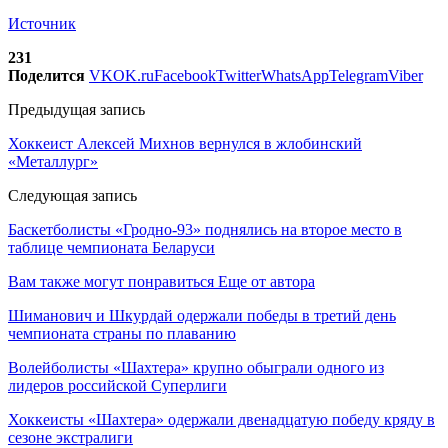
Источник
231
Поделится
VK
OK.ru
Facebook
Twitter
WhatsApp
Telegram
Viber
Предыдущая запись
Хоккеист Алексей Михнов вернулся в жлобинский
«Металлург»
Следующая запись
Баскетболисты «Гродно-93» поднялись на второе место в
таблице чемпионата Беларуси
Вам также могут понравиться
Еще от автора
Шиманович и Шкурдай одержали победы в третий день
чемпионата страны по плаванию
Волейболисты «Шахтера» крупно обыграли одного из
лидеров российской Суперлиги
Хоккеисты «Шахтера» одержали двенадцатую победу кряду в
сезоне экстралиги