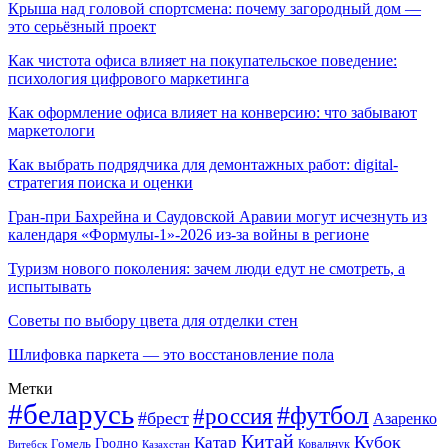
Крыша над головой спортсмена: почему загородный дом —
это серьёзный проект
Как чистота офиса влияет на покупательское поведение:
психология цифрового маркетинга
Как оформление офиса влияет на конверсию: что забывают
маркетологи
Как выбрать подрядчика для демонтажных работ: digital-
стратегия поиска и оценки
Гран-при Бахрейна и Саудовской Аравии могут исчезнуть из
календаря «Формулы-1»-2026 из-за войны в регионе
Туризм нового поколения: зачем люди едут не смотреть, а
испытывать
Советы по выбору цвета для отделки стен
Шлифовка паркета — это восстановление пола
Метки
#беларусь
#футбол
#россия
#брест
Азаренко
Китай
Кубок
Катар
Гомель
Гродно
Казахстан
Ковальчук
Витебск