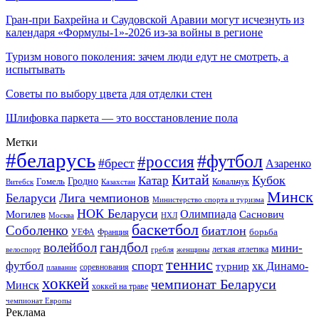
Гран-при Бахрейна и Саудовской Аравии могут исчезнуть из
календаря «Формулы-1»-2026 из-за войны в регионе
Туризм нового поколения: зачем люди едут не смотреть, а
испытывать
Советы по выбору цвета для отделки стен
Шлифовка паркета — это восстановление пола
Метки
#беларусь
#футбол
#россия
#брест
Азаренко
Китай
Кубок
Катар
Гомель
Гродно
Казахстан
Ковальчук
Витебск
Минск
Беларуси
Лига чемпионов
Министерство спорта и туризма
НОК Беларуси
Олимпиада
Могилев
Саснович
Москва
НХЛ
баскетбол
Соболенко
биатлон
борьба
УЕФА
Франция
гандбол
волейбол
мини-
легкая атлетика
гребля
женщины
велоспорт
теннис
спорт
футбол
хк Динамо-
турнир
соревнования
плавание
хоккей
чемпионат Беларуси
Минск
хоккей на траве
чемпионат Европы
Реклама