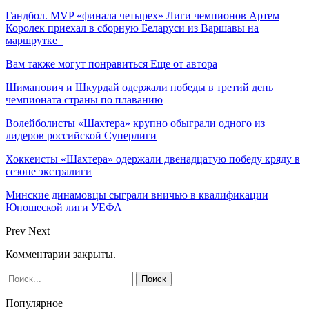
Гандбол. MVP «финала четырех» Лиги чемпионов Артем
Королек приехал в сборную Беларуси из Варшавы на
маршрутке
Вам также могут понравиться
Еще от автора
Шиманович и Шкурдай одержали победы в третий день
чемпионата страны по плаванию
Волейболисты «Шахтера» крупно обыграли одного из
лидеров российской Суперлиги
Хоккеисты «Шахтера» одержали двенадцатую победу кряду в
сезоне экстралиги
Минские динамовцы сыграли вничью в квалификации
Юношеской лиги УЕФА
Prev
Next
Комментарии закрыты.
Популярное