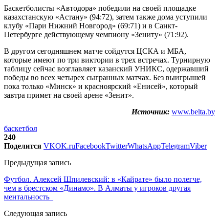
Баскетболисты «Автодора» победили на своей площадке
казахстанскую «Астану» (94:72), затем также дома уступили
клубу «Пари Нижний Новгород» (69:71) и в Санкт-
Петербурге действующему чемпиону «Зениту» (71:92).
В другом сегодняшнем матче сойдутся ЦСКА и МБА,
которые имеют по три виктории в трех встречах. Турнирную
таблицу сейчас возглавляет казанский УНИКС, одержавший
победы во всех четырех сыгранных матчах. Без выигрышей
пока только «Минск» и красноярский «Енисей», который
завтра примет на своей арене «Зенит».
Источник:
www.belta.by
баскетбол
240
Поделится
VK
OK.ru
Facebook
Twitter
WhatsApp
Telegram
Viber
Предыдущая запись
Футбол. Алексей Шпилевский: в «Кайрате» было полегче,
чем в брестском «Динамо». В Алматы у игроков другая
ментальность
Следующая запись