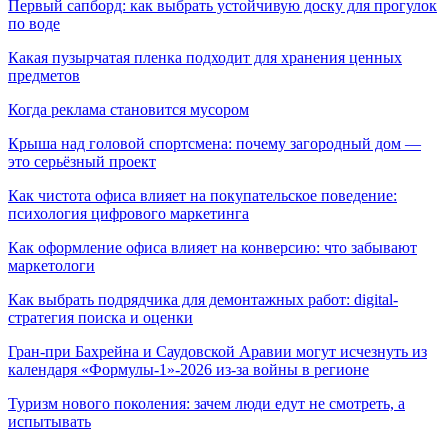
Первый сапборд: как выбрать устойчивую доску для прогулок
по воде
Какая пузырчатая пленка подходит для хранения ценных
предметов
Когда реклама становится мусором
Крыша над головой спортсмена: почему загородный дом —
это серьёзный проект
Как чистота офиса влияет на покупательское поведение:
психология цифрового маркетинга
Как оформление офиса влияет на конверсию: что забывают
маркетологи
Как выбрать подрядчика для демонтажных работ: digital-
стратегия поиска и оценки
Гран-при Бахрейна и Саудовской Аравии могут исчезнуть из
календаря «Формулы-1»-2026 из-за войны в регионе
Туризм нового поколения: зачем люди едут не смотреть, а
испытывать