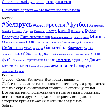
Советы по выбору цвета для отделки стен
Шлифовка паркета — это восстановление пола
Метки
#беларусь
#футбол
#россия
#брест
Азаренко
Китай
Кубок
Катар
Гомель
Гродно
Казахстан
Ковальчук
Витебск
Минск
Беларуси
Лига чемпионов
Министерство спорта и туризма
НОК Беларуси
Олимпиада
Могилев
Саснович
Москва
НХЛ
баскетбол
Соболенко
биатлон
борьба
УЕФА
Франция
гандбол
волейбол
мини-
легкая атлетика
гребля
женщины
велоспорт
теннис
спорт
футбол
хк Динамо-
турнир
соревнования
плавание
хоккей
чемпионат Беларуси
Минск
хоккей на траве
чемпионат Европы
Реклама
© 2026 - Спорт Беларуси. Все права защищены.
Любое копирование материалов с нашего ресурса разрешается
только с обратной активной ссылкой на страницу статьи.
Все материалы опубликованные на сайте взяты с открытых
источников и других порталов интернета, все права на
авторство принадлежат их законным владельцам.
Sign in