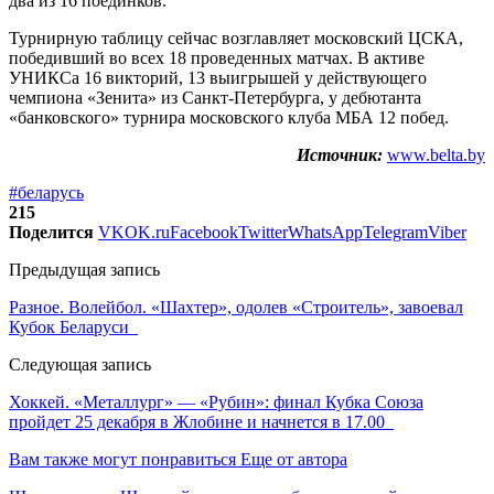
два из 16 поединков.
Турнирную таблицу сейчас возглавляет московский ЦСКА,
победивший во всех 18 проведенных матчах. В активе
УНИКСа 16 викторий, 13 выигрышей у действующего
чемпиона «Зенита» из Санкт-Петербурга, у дебютанта
«банковского» турнира московского клуба МБА 12 побед.
Источник:
www.belta.by
#беларусь
215
Поделится
VK
OK.ru
Facebook
Twitter
WhatsApp
Telegram
Viber
Предыдущая запись
Разное. Волейбол. «Шахтер», одолев «Строитель», завоевал
Кубок Беларуси
Следующая запись
Хоккей. «Металлург» — «Рубин»: финал Кубка Союза
пройдет 25 декабря в Жлобине и начнется в 17.00
Вам также могут понравиться
Еще от автора