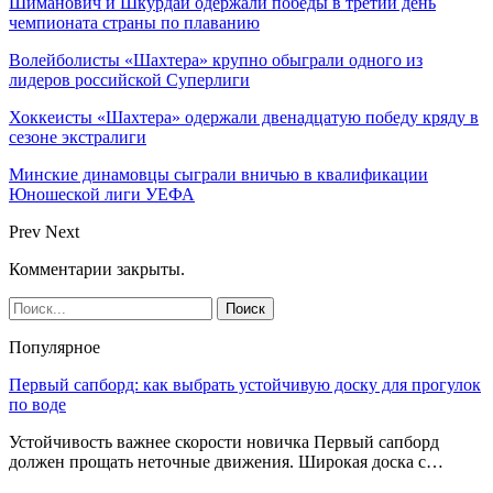
Шиманович и Шкурдай одержали победы в третий день
чемпионата страны по плаванию
Волейболисты «Шахтера» крупно обыграли одного из
лидеров российской Суперлиги
Хоккеисты «Шахтера» одержали двенадцатую победу кряду в
сезоне экстралиги
Минские динамовцы сыграли вничью в квалификации
Юношеской лиги УЕФА
Prev
Next
Комментарии закрыты.
Популярное
Первый сапборд: как выбрать устойчивую доску для прогулок
по воде
Устойчивость важнее скорости новичка Первый сапборд
должен прощать неточные движения. Широкая доска с…