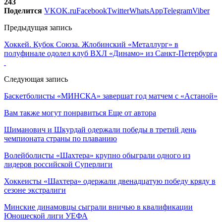
243
Поделится
VK
OK.ru
Facebook
Twitter
WhatsApp
Telegram
Viber
Предыдущая запись
Хоккей. Кубок Союза. Жлобинский «Металлург» в
полуфинале одолел клуб ВХЛ «Динамо» из Санкт-Петербурга
Следующая запись
Баскетболисты «МИНСКА» завершат год матчем с «Астаной»
Вам также могут понравиться
Еще от автора
Шиманович и Шкурдай одержали победы в третий день
чемпионата страны по плаванию
Волейболисты «Шахтера» крупно обыграли одного из
лидеров российской Суперлиги
Хоккеисты «Шахтера» одержали двенадцатую победу кряду в
сезоне экстралиги
Минские динамовцы сыграли вничью в квалификации
Юношеской лиги УЕФА