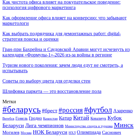
Как чистота офиса влияет на покупательское поведение:
психология цифрового маркетинга
Как оформление офиса влияет на конверсию: что забывают
маркетологи
Как выбрать подрядчика для демонтажных работ: digital-
стратегия поиска и оценки
Гран-при Бахрейна и Саудовской Аравии могут исчезнуть из
календаря «Формулы-1»-2026 из-за войны в регионе
Туризм нового поколения: зачем люди едут не смотреть, а
испытывать
Советы по выбору цвета для отделки стен
Шлифовка паркета — это восстановление пола
Метки
#беларусь
#футбол
#россия
#брест
Азаренко
Китай
Кубок
Катар
Гомель
Гродно
Казахстан
Ковальчук
Витебск
Минск
Беларуси
Лига чемпионов
Министерство спорта и туризма
НОК Беларуси
Олимпиада
Могилев
Саснович
Москва
НХЛ