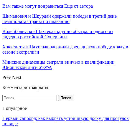
Вам также могут понравиться
Еще от автора
Шиманович и Шкурдай одержали победы в третий день
чемпионата страны по плаванию
Волейболисты «Шахтера» крупно обыграли одного из
лидеров российской Суперлиги
Хоккеисты «Шахтера» одержали двенадцатую победу кряду в
сезоне экстралиги
Минские динамовцы сыграли вничью в квалификации
Юношеской лиги УЕФА
Prev
Next
Комментарии закрыты.
Популярное
Первый сапборд: как выбрать устойчивую доску для прогулок
по воде