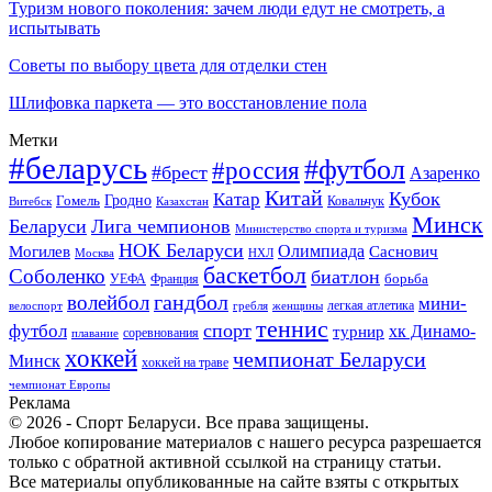
Туризм нового поколения: зачем люди едут не смотреть, а
испытывать
Советы по выбору цвета для отделки стен
Шлифовка паркета — это восстановление пола
Метки
#беларусь
#футбол
#россия
#брест
Азаренко
Китай
Кубок
Катар
Гомель
Гродно
Казахстан
Ковальчук
Витебск
Минск
Беларуси
Лига чемпионов
Министерство спорта и туризма
НОК Беларуси
Олимпиада
Могилев
Саснович
Москва
НХЛ
баскетбол
Соболенко
биатлон
борьба
УЕФА
Франция
гандбол
волейбол
мини-
легкая атлетика
гребля
женщины
велоспорт
теннис
спорт
футбол
хк Динамо-
турнир
соревнования
плавание
хоккей
чемпионат Беларуси
Минск
хоккей на траве
чемпионат Европы
Реклама
© 2026 - Спорт Беларуси. Все права защищены.
Любое копирование материалов с нашего ресурса разрешается
только с обратной активной ссылкой на страницу статьи.
Все материалы опубликованные на сайте взяты с открытых