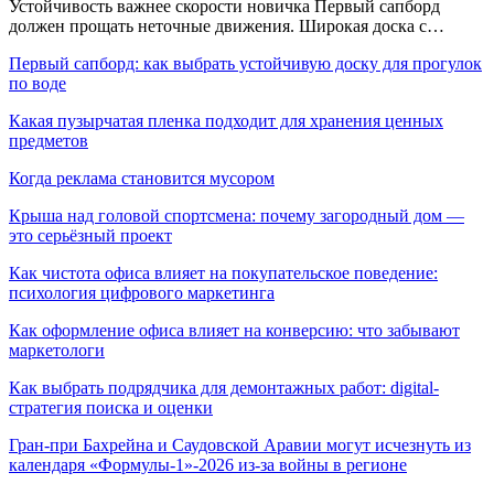
Устойчивость важнее скорости новичка Первый сапборд
должен прощать неточные движения. Широкая доска с…
Первый сапборд: как выбрать устойчивую доску для прогулок
по воде
Какая пузырчатая пленка подходит для хранения ценных
предметов
Когда реклама становится мусором
Крыша над головой спортсмена: почему загородный дом —
это серьёзный проект
Как чистота офиса влияет на покупательское поведение:
психология цифрового маркетинга
Как оформление офиса влияет на конверсию: что забывают
маркетологи
Как выбрать подрядчика для демонтажных работ: digital-
стратегия поиска и оценки
Гран-при Бахрейна и Саудовской Аравии могут исчезнуть из
календаря «Формулы-1»-2026 из-за войны в регионе