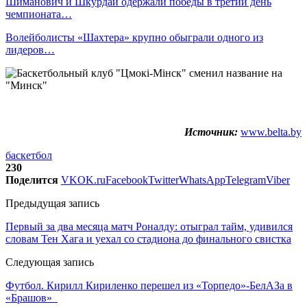
Шиманович и Шкурдай одержали победы в третий день
чемпионата…
Волейболисты «Шахтера» крупно обыграли одного из
лидеров…
Источник:
www.belta.by
баскетбол
230
Поделится
VK
OK.ru
Facebook
Twitter
WhatsApp
Telegram
Viber
Предыдущая запись
Первый за два месяца матч Роналду: отыграл тайм, удивился
словам Тен Хага и уехал со стадиона до финального свистка
Следующая запись
Футбол. Кирилл Кириленко перешел из «Торпедо»-БелАЗа в
«Брашов»