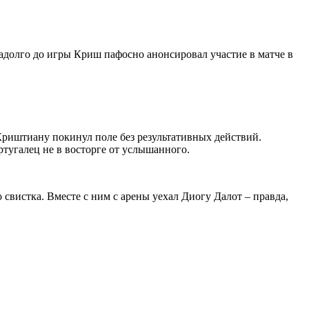
адолго до игры Криш пафосно анонсировал участие в матче в
 Криштиану покинул поле без результативных действий.
ртугалец не в восторге от услышанного.
свистка. Вместе с ним с арены уехал Диогу Далот – правда,