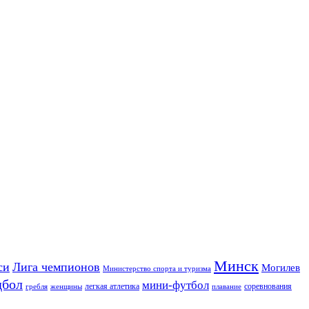
Минск
си
Лига чемпионов
Могилев
Министерство спорта и туризма
дбол
мини-футбол
легкая атлетика
соревнования
гребля
женщины
плавание