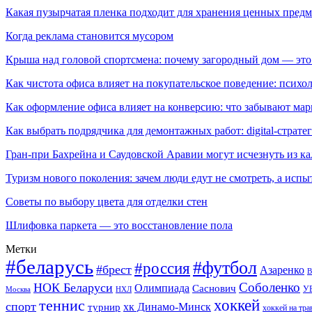
Какая пузырчатая пленка подходит для хранения ценных предм
Когда реклама становится мусором
Крыша над головой спортсмена: почему загородный дом — это
Как чистота офиса влияет на покупательское поведение: псих
Как оформление офиса влияет на конверсию: что забывают мар
Как выбрать подрядчика для демонтажных работ: digital-страте
Гран-при Бахрейна и Саудовской Аравии могут исчезнуть из к
Туризм нового поколения: зачем люди едут не смотреть, а испы
Советы по выбору цвета для отделки стен
Шлифовка паркета — это восстановление пола
Метки
#беларусь
#футбол
#россия
#брест
Азаренко
В
Соболенко
НОК Беларуси
Олимпиада
Саснович
У
Москва
НХЛ
хоккей
теннис
спорт
хк Динамо-Минск
турнир
хоккей на тра