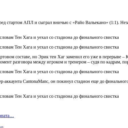
д стартом АПЛ и сыграл вничью с «Райо Вальекано» (1:1). Нез
артовом составе, но Эрик тен Хаг заменил его уже в перерыве –
мент разговора между игроком и тренером – судя по кадрам, по
-аккаунта CantonaManc, он покинул стадион еще до финального 
ионата…
в…