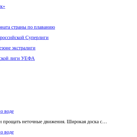
ск»
ната страны по плаванию
 российской Суперлиги
езоне экстралиги
ской лиги УЕФА
по воде
ен прощать неточные движения. Широкая доска с…
по воде