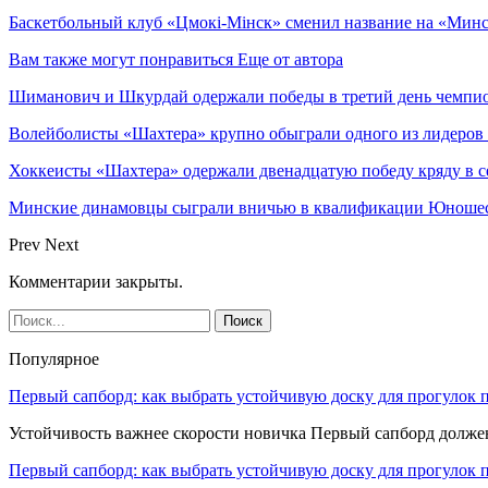
Баскетбольный клуб «Цмокi-Мiнск» сменил название на «Мин
Вам также могут понравиться
Еще от автора
Шиманович и Шкурдай одержали победы в третий день чемпио
Волейболисты «Шахтера» крупно обыграли одного из лидеров
Хоккеисты «Шахтера» одержали двенадцатую победу кряду в с
Минские динамовцы сыграли вничью в квалификации Юноше
Prev
Next
Комментарии закрыты.
Популярное
Первый сапборд: как выбрать устойчивую доску для прогулок 
Устойчивость важнее скорости новичка Первый сапборд долж
Первый сапборд: как выбрать устойчивую доску для прогулок 