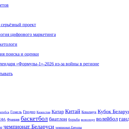
етов
 серьёзный проект
ология цифрового маркетинга
кетологи
гия поиска и оценки
алендаря «Формулы-1»-2026 из-за войны в регионе
тывать
Китай
Кубок Белару
Катар
Гомель
Гродно
Казахстан
Ковальчук
итебск
баскетбол
ган
волейбол
биатлон
борьба
ЕФА
Франция
велоспорт
чемпионат Беларуси
ве
чемпионат Европы