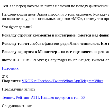
Тен Хаг перед матчем не питал иллюзий по поводу физической 
На следующий день Эрика спросили о том, насколько Роналду д
он явно не на уровне остальных игроков «МЮ», потому что пр
Что будет дальше?
Роналду строчит комменты в инстаграме: смеется над фана
Роналду топчет любовь фанатов ради Лиги чемпионов. Его в
Роналду вернулся в Манчестер – но все еще ничего не реши
Фото: REUTERS/Ed Sykes; Gettyimages.ru/Jan Kruger; Twitter/C
Источник
213
Поделится
VK
OK.ru
Facebook
Twitter
WhatsApp
Telegram
Viber
Предыдущая запись
Теннис. Рейтинг АТП. Ивашко вернулся в топ-50
Следующая запись