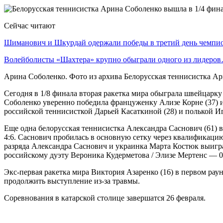
Сейчас читают
Шиманович и Шкурдай одержали победы в третий день чемп
Волейболисты «Шахтера» крупно обыграли одного из лидеро
Арина Соболенко. Фото из архива Белорусская теннисистка А
Сегодня в 1/8 финала вторая ракетка мира обыграла швейцарку
Соболенко уверенно победила француженку Ализе Корне (37) и 
российской теннисисткой Дарьей Касаткиной (28) и полькой Иг
Еще одна белорусская теннисистка Александра Саснович (61) в 
4:6. Саснович пробилась в основную сетку через квалификацию
разряда Александра Саснович и украинка Марта Костюк выиграл
российскому дуэту Вероника Кудерметова / Элизе Мертенс — 0:6
Экс-первая ракетка мира Виктория Азаренко (16) в первом раун
продолжить выступление из-за травмы.
Соревнования в катарской столице завершатся 26 февраля.