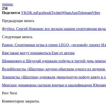
теннис
258
Поделится
VK
OK.ru
Facebook
Twitter
WhatsApp
Telegram
Viber
Предыдущая запись
Футбол. Сергей Новиков: все желали нашим спортсменам меда
Следующая запись
Разное. Спортивные игры в серии LEGO, «игровой» проект Ил
Вам также могут понравиться
Еще от автора
Шиманович и Шкурдай одержали победы в третий день чемпио
Волейболисты «Шахтера» крупно обыграли одного из лидеров
Хоккеисты «Шахтера» одержали двенадцатую победу кряду в с
Минские динамовцы сыграли вничью в квалификации Юноше
Prev
Next
Комментарии закрыты.