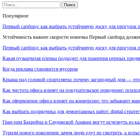
Популярное
Первый сапборд: как выбрать устойчивую доску для прогулок 
Устойчивость важнее скорости новичка Первый сапборд долж
Первый сапборд: как выбрать устойчивую доску для прогулок 
Какая пузырчатая пленка подходит для хранения ценных предм
Когда реклама становится мусором
Крыша над головой спортсмена: почему загородный дом — это
Как чистота офиса влияет на покупательское поведение: псих
Как оформление офиса влияет на конверсию: что забывают мар
Как выбрать подрядчика для демонтажных работ: digital-страте
Гран-при Бахрейна и Саудовской Аравии могут исчезнуть из к
Туризм нового поколения: зачем люди едут не смотреть, а испы