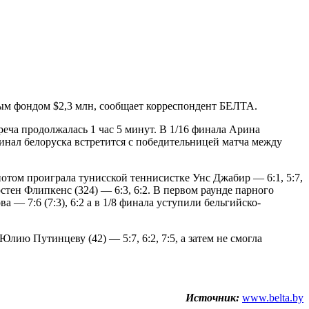
вым фондом $2,3 млн, сообщает корреспондент БЕЛТА.
реча продолжалась 1 час 5 минут. В 1/16 финала Арина
финал белоруска встретится с победительницей матча между
потом проиграла тунисской теннисистке Унс Джабир — 6:1, 5:7,
стен Флипкенс (324) — 6:3, 6:2. В первом раунде парного
— 7:6 (7:3), 6:2 а в 1/8 финала уступили бельгийско-
лию Путинцеву (42) — 5:7, 6:2, 7:5, а затем не смогла
Источник:
www.belta.by