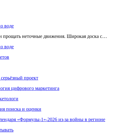
по воде
ен прощать неточные движения. Широкая доска с…
по воде
етов
 серьёзный проект
ология цифрового маркетинга
кетологи
гия поиска и оценки
алендаря «Формулы-1»-2026 из-за войны в регионе
тывать