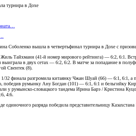
ионата…
в…
рина Соболенко вышла в четвертьфинал турнира в Дохе с призо
 Жиль Тайхманн (41-й номер мирового рейтинга) — 6:2, 6:1. Вст
выиграла в двух сетах — 6:2, 6:2. В матче за попадание в полу
ой Свентек (8).
1/32 финала разгромила китаянку Чжан Шуай (66) — 6:1, 6:1, а 
, победив румынку Ану Богдан (101) — 6:1, 6:1 и бельгийку Кир
и у румынско-словацкого тандема Ирина Барэ / Кристина Куцова 
, 4:6.
де одиночного разряда победила представительницу Казахстана Ю