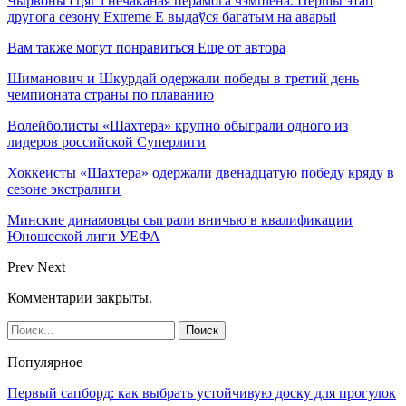
Чырвоны сцяг і нечаканая перамога чэмпіёна. Першы этап
другога сезону Extreme E выдаўся багатым на аварыі
Вам также могут понравиться
Еще от автора
Шиманович и Шкурдай одержали победы в третий день
чемпионата страны по плаванию
Волейболисты «Шахтера» крупно обыграли одного из
лидеров российской Суперлиги
Хоккеисты «Шахтера» одержали двенадцатую победу кряду в
сезоне экстралиги
Минские динамовцы сыграли вничью в квалификации
Юношеской лиги УЕФА
Prev
Next
Комментарии закрыты.
Популярное
Первый сапборд: как выбрать устойчивую доску для прогулок