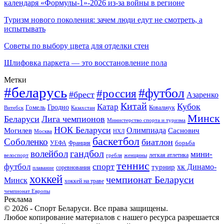
календаря «Формулы-1»-2026 из-за войны в регионе
Туризм нового поколения: зачем люди едут не смотреть, а
испытывать
Советы по выбору цвета для отделки стен
Шлифовка паркета — это восстановление пола
Метки
#беларусь
#футбол
#россия
#брест
Азаренко
Китай
Кубок
Катар
Гомель
Гродно
Казахстан
Ковальчук
Витебск
Минск
Беларуси
Лига чемпионов
Министерство спорта и туризма
НОК Беларуси
Олимпиада
Могилев
Саснович
Москва
НХЛ
баскетбол
Соболенко
биатлон
борьба
УЕФА
Франция
гандбол
волейбол
мини-
легкая атлетика
гребля
женщины
велоспорт
теннис
спорт
футбол
хк Динамо-
турнир
соревнования
плавание
хоккей
чемпионат Беларуси
Минск
хоккей на траве
чемпионат Европы
Реклама
© 2026 - Спорт Беларуси. Все права защищены.
Любое копирование материалов с нашего ресурса разрешается