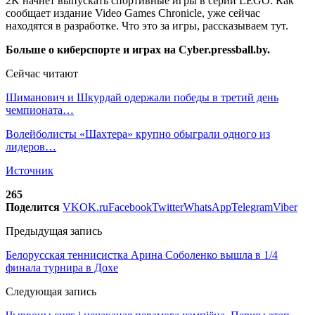
2K начнёт выпускать спортивные игры в серии LEGO. Как
сообщает издание Video Games Chronicle, уже сейчас
находятся в разработке. Что это за игры, рассказываем тут.
Больше о киберспорте и играх на Cyber.pressball.by.
Сейчас читают
Шиманович и Шкурдай одержали победы в третий день
чемпионата…
Волейболисты «Шахтера» крупно обыграли одного из
лидеров…
Источник
265
Поделится
VK
OK.ru
Facebook
Twitter
WhatsApp
Telegram
Viber
Предыдущая запись
Белорусская теннисистка Арина Соболенко вышла в 1/4
финала турнира в Дохе
Следующая запись