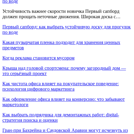
по воде
Устойчивость важнее скорости новичка Первый сапборд
должен прощать неточные движения. Широкая доска с…
Первый сапборд: как выбрать устойчивую доску для прогулок
по воде
Какая пузырчатая пленка подходит для хранения ценных
предметов
Когда реклама становится мусором
Крыша над головой спортсмена: почему загородный дом —
это серьёзный проект
Как чистота офиса влияет на покупательское поведение:
психология цифрового маркетинга
Как оформление офиса влияет на конверсию: что забывают
маркетологи
Как выбрать подрядчика для демонтажных работ: digital-
стратегия поиска и оценки
Гран-при Бахрейна и Саудовской Аравии могут исчезнуть из