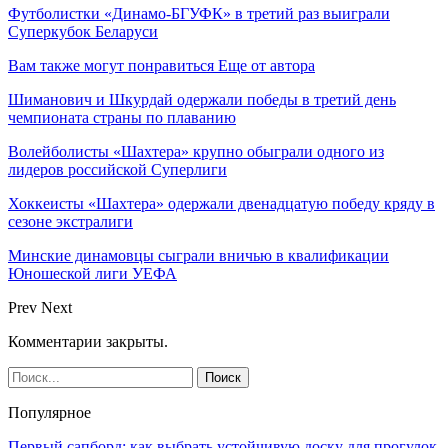
Футболистки «Динамо-БГУФК» в третий раз выиграли
Суперкубок Беларуси
Вам также могут понравиться
Еще от автора
Шиманович и Шкурдай одержали победы в третий день
чемпионата страны по плаванию
Волейболисты «Шахтера» крупно обыграли одного из
лидеров российской Суперлиги
Хоккеисты «Шахтера» одержали двенадцатую победу кряду в
сезоне экстралиги
Минские динамовцы сыграли вничью в квалификации
Юношеской лиги УЕФА
Prev
Next
Комментарии закрыты.
Популярное
Первый сапборд: как выбрать устойчивую доску для прогулок