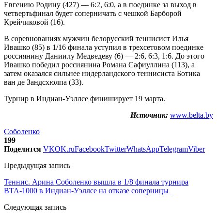
Евгению Родину (427) — 6:2, 6:0, а в поединке за выход в
четвертьфинал будет соперничать с чешкой Барборой
Крейчиковой (16).
В соревнованиях мужчин белорусский теннисист Илья
Ивашко (85) в 1/16 финала уступил в трехсетовом поединке
россиянину Даниилу Медведеву (6) — 2:6, 6:3, 1:6. До этого
Ивашко победил россиянина Романа Сафиуллина (113), а
затем оказался сильнее нидерландского теннисиста Ботика
ван де Зандсхюлпа (33).
Турнир в Индиан-Уэллсе финиширует 19 марта.
Источник:
www.belta.by
Соболенко
199
Поделится
VK
OK.ru
Facebook
Twitter
WhatsApp
Telegram
Viber
Предыдущая запись
Теннис. Арина Соболенко вышла в 1/8 финала турнира
ВТА-1000 в Индиан-Уэллсе на отказе соперницы
Следующая запись