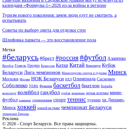
Гран-при Бахрейна и Саудовской Аравии могут исчезнуть из
календаря «Формулы-1»-2026 из-за войны в регионе
Туризм нового поколения: зачем люди едут не смотреть, а
испытывать
Советы по выбору цвета для отделки стен
Шлифовка паркета — это восстановление пола
Метки
#беларусь
#футбол
#россия
#брест
Азаренко
Китай
Кубок
Катар
Гомель
Гродно
Казахстан
Ковальчук
Витебск
Минск
Беларуси
Лига чемпионов
Министерство спорта и туризма
НОК Беларуси
Олимпиада
Могилев
Саснович
Москва
НХЛ
баскетбол
Соболенко
биатлон
борьба
УЕФА
Франция
гандбол
волейбол
мини-
легкая атлетика
гребля
женщины
велоспорт
теннис
спорт
футбол
хк Динамо-
турнир
соревнования
плавание
хоккей
чемпионат Беларуси
Минск
хоккей на траве
чемпионат Европы
Реклама
© 2026 - Спорт Беларуси. Все права защищены.
Любое копирование материалов с нашего ресурса разрешается