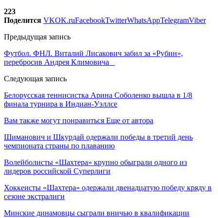
223
Поделится
VK
OK.ru
Facebook
Twitter
WhatsApp
Telegram
Viber
Предыдущая запись
Футбол. ФНЛ. Виталий Лисакович забил за «Рубин»,
перебросив Андрея Климовича
Следующая запись
Белорусская теннисистка Арина Соболенко вышла в 1/8
финала турнира в Индиан-Уэллсе
Вам также могут понравиться
Еще от автора
Шиманович и Шкурдай одержали победы в третий день
чемпионата страны по плаванию
Волейболисты «Шахтера» крупно обыграли одного из
лидеров российской Суперлиги
Хоккеисты «Шахтера» одержали двенадцатую победу кряду в
сезоне экстралиги
Минские динамовцы сыграли вничью в квалификации