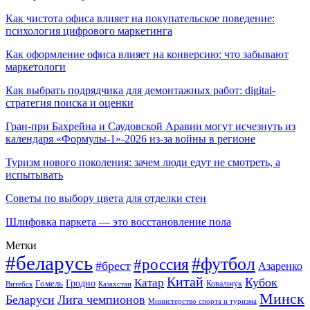
Как чистота офиса влияет на покупательское поведение:
психология цифрового маркетинга
Как оформление офиса влияет на конверсию: что забывают
маркетологи
Как выбрать подрядчика для демонтажных работ: digital-
стратегия поиска и оценки
Гран-при Бахрейна и Саудовской Аравии могут исчезнуть из
календаря «Формулы-1»-2026 из-за войны в регионе
Туризм нового поколения: зачем люди едут не смотреть, а
испытывать
Советы по выбору цвета для отделки стен
Шлифовка паркета — это восстановление пола
Метки
#беларусь
#футбол
#россия
#брест
Азаренко
Китай
Кубок
Катар
Гомель
Гродно
Казахстан
Ковальчук
Витебск
Минск
Беларуси
Лига чемпионов
Министерство спорта и туризма