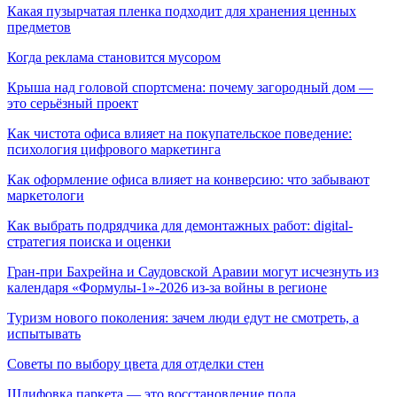
Какая пузырчатая пленка подходит для хранения ценных
предметов
Когда реклама становится мусором
Крыша над головой спортсмена: почему загородный дом —
это серьёзный проект
Как чистота офиса влияет на покупательское поведение:
психология цифрового маркетинга
Как оформление офиса влияет на конверсию: что забывают
маркетологи
Как выбрать подрядчика для демонтажных работ: digital-
стратегия поиска и оценки
Гран-при Бахрейна и Саудовской Аравии могут исчезнуть из
календаря «Формулы-1»-2026 из-за войны в регионе
Туризм нового поколения: зачем люди едут не смотреть, а
испытывать
Советы по выбору цвета для отделки стен
Шлифовка паркета — это восстановление пола