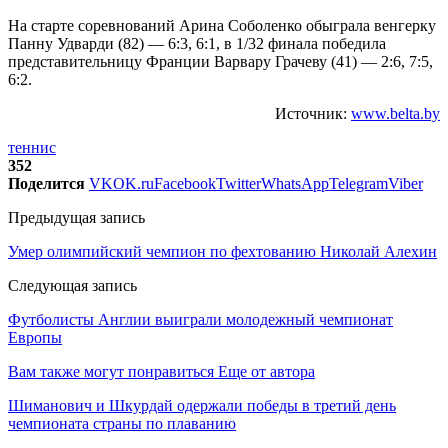
На старте соревнований Арина Соболенко обыграла венгерку
Панну Удварди (82) — 6:3, 6:1, в 1/32 финала победила
представительницу Франции Варвару Грачеву (41) — 2:6, 7:5,
6:2.
Источник:
www.belta.by
теннис
352
Поделится
VK
OK.ru
Facebook
Twitter
WhatsApp
Telegram
Viber
Предыдущая запись
Умер олимпийский чемпион по фехтованию Николай Алехин
Следующая запись
Футболисты Англии выиграли молодежный чемпионат
Европы
Вам также могут понравиться
Еще от автора
Шиманович и Шкурдай одержали победы в третий день
чемпионата страны по плаванию