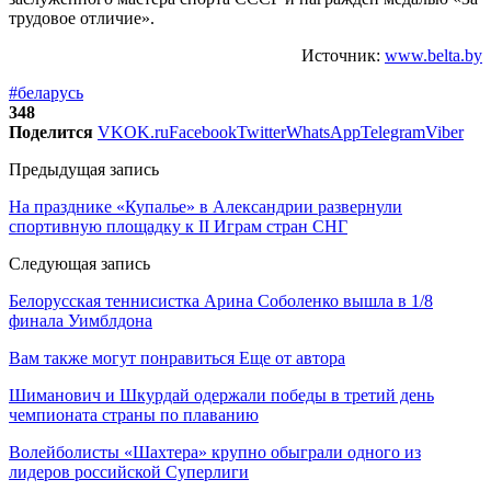
трудовое отличие».
Источник:
www.belta.by
#беларусь
348
Поделится
VK
OK.ru
Facebook
Twitter
WhatsApp
Telegram
Viber
Предыдущая запись
На празднике «Купалье» в Александрии развернули
спортивную площадку к II Играм стран СНГ
Следующая запись
Белорусская теннисистка Арина Соболенко вышла в 1/8
финала Уимблдона
Вам также могут понравиться
Еще от автора
Шиманович и Шкурдай одержали победы в третий день
чемпионата страны по плаванию
Волейболисты «Шахтера» крупно обыграли одного из
лидеров российской Суперлиги