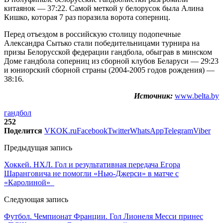
китаянок — 37:22. Самой меткой у белорусок была Алина
Кишко, которая 7 раз поразила ворота соперниц.
Перед отъездом в российскую столицу подопечные
Александра Сытько стали победительницами турнира на
призы Белорусской федерации гандбола, обыграв в минском
Доме гандбола соперниц из сборной клубов Беларуси — 29:23
и юниорский сборной страны (2004-2005 годов рождения) —
38:16.
Источник:
www.belta.by
гандбол
252
Поделится
VK
OK.ru
Facebook
Twitter
WhatsApp
Telegram
Viber
Предыдущая запись
Хоккей. НХЛ. Гол и результативная передача Егора
Шаранговича не помогли «Нью-Джерси» в матче с
«Каролиной»
Следующая запись
Футбол. Чемпионат Франции. Гол Лионеля Месси принес