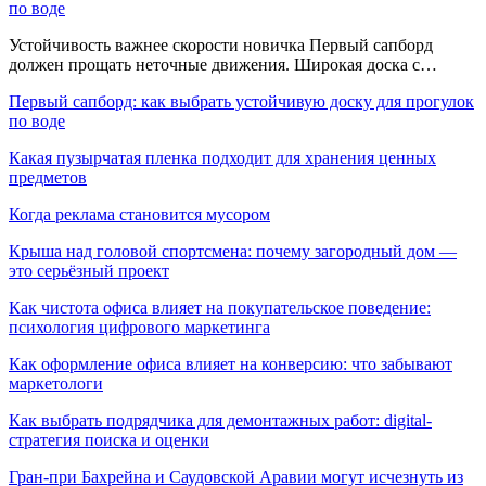
по воде
Устойчивость важнее скорости новичка Первый сапборд
должен прощать неточные движения. Широкая доска с…
Первый сапборд: как выбрать устойчивую доску для прогулок
по воде
Какая пузырчатая пленка подходит для хранения ценных
предметов
Когда реклама становится мусором
Крыша над головой спортсмена: почему загородный дом —
это серьёзный проект
Как чистота офиса влияет на покупательское поведение:
психология цифрового маркетинга
Как оформление офиса влияет на конверсию: что забывают
маркетологи
Как выбрать подрядчика для демонтажных работ: digital-
стратегия поиска и оценки
Гран-при Бахрейна и Саудовской Аравии могут исчезнуть из