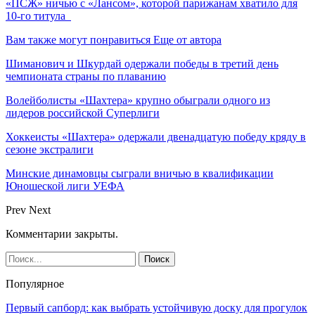
«ПСЖ» ничью с «Лансом», которой парижанам хватило для
10-го титула
Вам также могут понравиться
Еще от автора
Шиманович и Шкурдай одержали победы в третий день
чемпионата страны по плаванию
Волейболисты «Шахтера» крупно обыграли одного из
лидеров российской Суперлиги
Хоккеисты «Шахтера» одержали двенадцатую победу кряду в
сезоне экстралиги
Минские динамовцы сыграли вничью в квалификации
Юношеской лиги УЕФА
Prev
Next
Комментарии закрыты.
Популярное
Первый сапборд: как выбрать устойчивую доску для прогулок