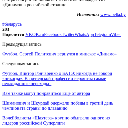
«Динамо» в российской столице.
Источник:
www.belta.by
#беларусь
203
Поделится
VK
OK.ru
Facebook
Twitter
WhatsApp
Telegram
Viber
Предыдущая запись
Футбол. Сергей Политевич вернулся в минское «Динамо»
Следующая запись
Футбол. Виктор Гончаренко о БАТЭ: никогда не говори
«никогда». В тренерской профессии вероятны самые
неожиданные переходы
Вам также могут понравиться
Еще от автора
Шиманович и Шкурдай одержали победы в третий день
чемпионата страны по плаванию
Волейболисты «Шахтера» крупно обыграли одного из
лидеров российской Суперлиги