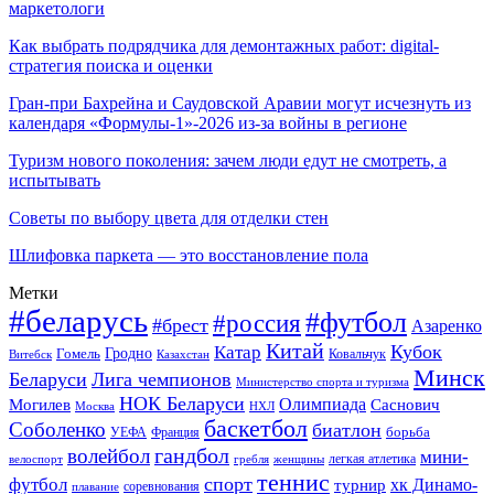
маркетологи
Как выбрать подрядчика для демонтажных работ: digital-
стратегия поиска и оценки
Гран-при Бахрейна и Саудовской Аравии могут исчезнуть из
календаря «Формулы-1»-2026 из-за войны в регионе
Туризм нового поколения: зачем люди едут не смотреть, а
испытывать
Советы по выбору цвета для отделки стен
Шлифовка паркета — это восстановление пола
Метки
#беларусь
#футбол
#россия
#брест
Азаренко
Китай
Кубок
Катар
Гомель
Гродно
Казахстан
Ковальчук
Витебск
Минск
Беларуси
Лига чемпионов
Министерство спорта и туризма
НОК Беларуси
Олимпиада
Могилев
Саснович
Москва
НХЛ
баскетбол
Соболенко
биатлон
борьба
УЕФА
Франция
гандбол
волейбол
мини-
легкая атлетика
гребля
женщины
велоспорт
теннис
спорт
футбол
хк Динамо-
турнир
соревнования
плавание