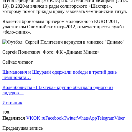
«Генчлербирлиги» (2016-18) и казахстанский «Кайрат» (2018-
19). В 2020-м влился в ряды солигорского «Шахтера»,
которому помог трижды кряду завоевать чемпионский титул.
Является бронзовым призером молодежного EURO’2011,
участником Олимпийских игр-2012, отмечает пресс-служба
«бело-синих».
Сергей Политевич. Фото: ФК «Динамо Минск»
Сейчас читают
Шиманович и Шкурдай одержали победы в третий день
чемпионата…
Волейболисты «Шахтера» крупно обыграли одного из
лидеров…
Источник
225
Поделится
VK
OK.ru
Facebook
Twitter
WhatsApp
Telegram
Viber
Предыдущая запись