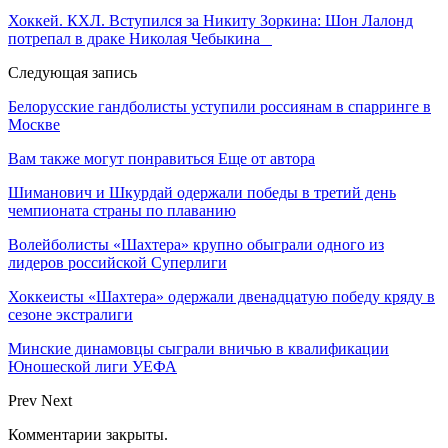
Хоккей. КХЛ. Вступился за Никиту Зоркина: Шон Лалонд
потрепал в драке Николая Чебыкина
Следующая запись
Белорусские гандболисты уступили россиянам в спарринге в
Москве
Вам также могут понравиться
Еще от автора
Шиманович и Шкурдай одержали победы в третий день
чемпионата страны по плаванию
Волейболисты «Шахтера» крупно обыграли одного из
лидеров российской Суперлиги
Хоккеисты «Шахтера» одержали двенадцатую победу кряду в
сезоне экстралиги
Минские динамовцы сыграли вничью в квалификации
Юношеской лиги УЕФА
Prev
Next
Комментарии закрыты.