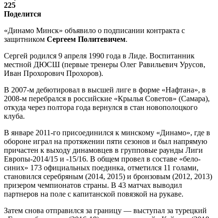
225
Поделится
«Динамо Минск» объявило о подписании контракта с
защитником
Сергеем Политевичем
.
Сергей родился 9 апреля 1990 года в Лиде. Воспитанник
местной ДЮСШ (первые тренеры Олег Равильевич Урусов,
Иван Прохорович Прохоров).
В 2007-м дебютировал в высшей лиге в форме «Нафтана», в
2008-м перебрался в российские «Крылья Советов» (Самара),
откуда через полтора года вернулся в стан новополоцкого
клуба.
В январе 2011-го присоединился к минскому «Динамо», где в
обороне играл на протяжении пяти сезонов и был напрямую
причастен к выходу динамовцев в групповые раунды Лиги
Европы-2014/15 и -15/16. В общем провел в составе «бело-
синих» 173 официальных поединка, отметился 11 голами,
становился серебряным (2014, 2015) и бронзовым (2012, 2013)
призером чемпионатов страны. В 43 матчах выводил
партнеров на поле с капитанской повязкой на рукаве.
Затем снова отправился за границу — выступал за турецкий