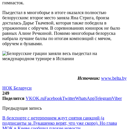
гимнасток.
Пьедестал в многоборье в итоге оказался полностью
белорусским: второе место заняла Яна Стрига, бронза
досталась Дарье Ткачевой, которая также победила в
упражнении с обручем. В соревнованиях юниорок не было
равных Алине Речкиной. Помимо многоборья белоруска
набрала лучшие баллы по итогам композиций с мячом,
обручем и булавами.
Источник:
www.belta.by
НОК Беларуси
249
Поделится
VK
OK.ru
Facebook
Twitter
WhatsApp
Telegram
Viber
Предыдущая запись
В белспорте с нетерпением ждут снятия санкций (а
подписанты за Лукашенко верят, что уже скоро). Но глава
МОК в Киеве сообщил плохие новости