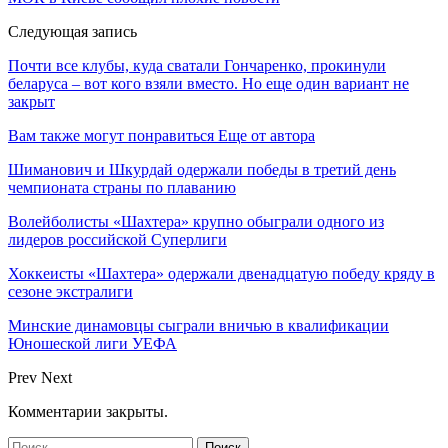
Следующая запись
Почти все клубы, куда сватали Гончаренко, прокинули
беларуса – вот кого взяли вместо. Но еще один вариант не
закрыт
Вам также могут понравиться
Еще от автора
Шиманович и Шкурдай одержали победы в третий день
чемпионата страны по плаванию
Волейболисты «Шахтера» крупно обыграли одного из
лидеров российской Суперлиги
Хоккеисты «Шахтера» одержали двенадцатую победу кряду в
сезоне экстралиги
Минские динамовцы сыграли вничью в квалификации
Юношеской лиги УЕФА
Prev
Next
Комментарии закрыты.