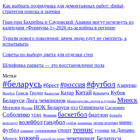
Как выбрать подрядчика для демонтажных работ: digital-
стратегия поиска и оценки
Гран-при Бахрейна и Саудовской Аравии могут исчезнуть из
календаря «Формулы-1»-2026 из-за войны в регионе
Туризм нового поколения: зачем люди едут не смотреть, а
испытывать
Советы по выбору цвета для отделки стен
Шлифовка паркета — это восстановление пола
Метки
#беларусь
#футбол
#россия
#брест
Азаренко
Китай
Кубок
Катар
Гомель
Гродно
Казахстан
Ковальчук
Витебск
Минск
Беларуси
Лига чемпионов
Министерство спорта и туризма
НОК Беларуси
Олимпиада
Могилев
Саснович
Москва
НХЛ
баскетбол
Соболенко
биатлон
борьба
УЕФА
Франция
гандбол
волейбол
мини-
легкая атлетика
гребля
женщины
велоспорт
теннис
спорт
футбол
хк Динамо-
турнир
соревнования
плавание
хоккей
чемпионат Беларуси
Минск
хоккей на траве