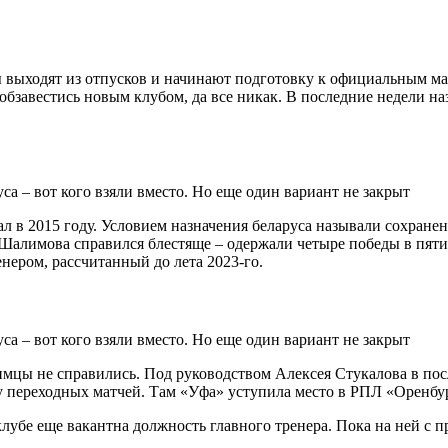
выходят из отпусков и начинают подготовку к официальным мат
обзавестись новым клубом, да все никак. В последние недели на
тал в 2015 году. Условием назначения беларуса называли сохран
я Шалимова справился блестяще – одержали четыре победы в пя
енером, рассчитанный до лета 2023-го.
имцы не справились. Под руководством Алексея Стукалова в пос
переходных матчей. Там «Уфа» уступила место в РПЛ «Оренбургу»
клубе еще вакантна должность главного тренера. Пока на ней с п