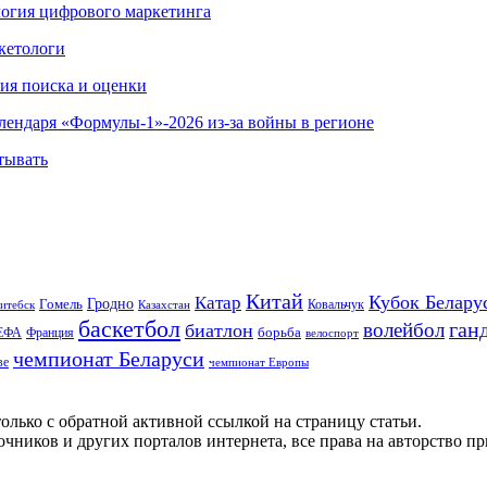
ология цифрового маркетинга
кетологи
гия поиска и оценки
алендаря «Формулы-1»-2026 из-за войны в регионе
тывать
Китай
Кубок Белару
Катар
Гомель
Гродно
Казахстан
Ковальчук
итебск
баскетбол
ган
волейбол
биатлон
борьба
ЕФА
Франция
велоспорт
чемпионат Беларуси
ве
чемпионат Европы
олько с обратной активной ссылкой на страницу статьи.
чников и других порталов интернета, все права на авторство п