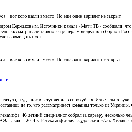
сандром Кержаковым. Источники канала «Матч ТВ» сообщали, чт
чередь рассматривали главного тренера молодежной сборной Ро
будет совмещать посты.
ионата…
в…
 титула, и удачное выступление в еврокубках. Изначально руко
ставишь на то, что рассматривает команды только из Украины. 
гекампфа. 46-летний специалист собрал за карьеру несколько 
Э. Также в 2014-м Регекампф довел саудовский «Аль-Хиляль» д