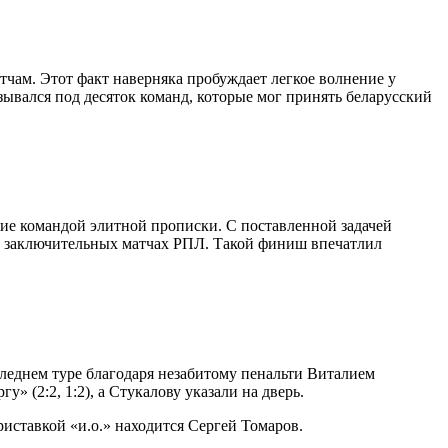
чам. Этот факт наверняка пробуждает легкое волнение у
зывался под десяток команд, которые мог принять беларусский
ение командой элитной прописки. С поставленной задачей
ти заключительных матчах РПЛ. Такой финиш впечатлил
леднем туре благодаря незабитому пенальти Виталием
 (2:2, 1:2), а Стукалову указали на дверь.
риставкой «и.о.» находится Сергей Томаров.