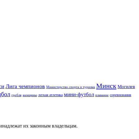
Минск
си
Лига чемпионов
Могилев
Министерство спорта и туризма
дбол
мини-футбол
легкая атлетика
соревнования
гребля
женщины
плавание
ринадлежат их законным владельцам.