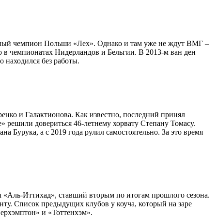
енный чемпион Польши «Лех». Однако и там уже не ждут ВМГ –
о в чемпионатах Нидерландов и Бельгии. В 2013-м ван ден
о находился без работы.
енко и Галактионова. Как известно, последний принял
» решили довериться 46-летнему хорвату Степану Томасу.
на Бурука, а с 2019 года рулил самостоятельно. За это время
ыл «Аль-Иттихад», ставший вторым по итогам прошлого сезона.
ту. Список предыдущих клубов у коуча, который на заре
верхэмптон» и «Тоттенхэм».