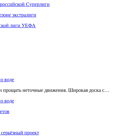
 российской Суперлиги
езоне экстралиги
ской лиги УЕФА
по воде
ен прощать неточные движения. Широкая доска с…
по воде
етов
 серьёзный проект