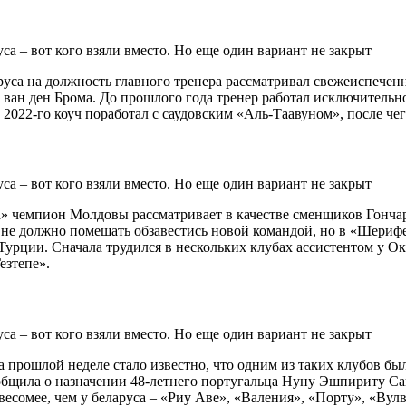
аруса на должность главного тренера рассматривал свежеиспеч
 ван ден Брома. До прошлого года тренер работал исключительн
 2022-го коуч поработал с саудовским «Аль-Таавуном», после чег
а» чемпион Молдовы рассматривает в качестве сменщиков Гончар
 не должно помешать обзавестись новой командой, но в «Шерифе
Турции. Сначала трудился в нескольких клубах ассистентом у Ока
езтепе».
а прошлой неделе стало известно, что одним из таких клубов б
общила о назначении 48-летнего португальца Нуну Эшпириту Сан
весомее, чем у беларуса – «Риу Аве», «Валения», «Порту», «Вул