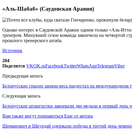
«Аль-Шабаб» (Саудовская Аравия)
Однако интерес в Саудовской Аравии одним только «Аль-Иттиха
тренером. Минувший сезон команда закончила на четвертой стр
прошлого тренерского штаба.
Источник
204
Поделится
VK
OK.ru
Facebook
Twitter
WhatsApp
Telegram
Viber
Предыдущая запись
Белорусские грации заняли весь пьедестал на международном 
Следующая запись
Белорусские штангистки завоевали две медали в первый день 
Вам также могут понравиться
Еще от автора
Шиманович и Шкурдай одержали победы в третий день чемпио