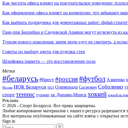
Как чистота офиса влияет на покупательское поведение: псих
Как оформление офиса влияет на конверсию: что забывают мар
Как выбрать подрядчика для демонтажных работ: digital-страте
Гран-при Бахрейна и Саудовской Аравии могут исчезнуть из к
Туризм нового поколения: зачем люди едут не смотреть, а испы
Советы по выбору цвета для отделки стен
Шлифовка паркета — это восстановление пола
Метки
#беларусь
#футбол
#россия
#брест
Азаренко
В
Соболенко
НОК Беларуси
Олимпиада
Саснович
У
Москва
НХЛ
хоккей
теннис
спорт
хк Динамо-Минск
турнир
хоккей на тра
Реклама
© 2026 - Спорт Беларуси. Все права защищены.
Любое копирование материалов с нашего ресурса разрешается т
Все материалы опубликованные на сайте взяты с открытых исто
Sign in