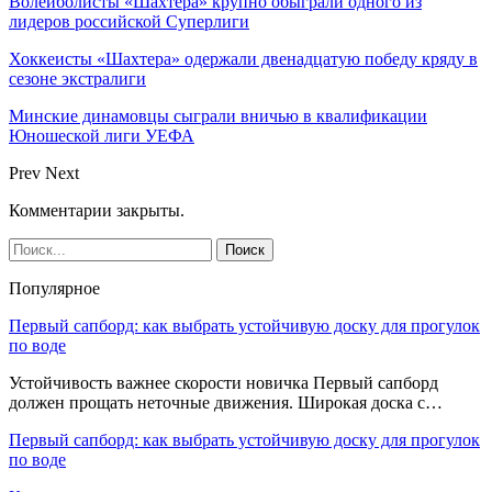
Волейболисты «Шахтера» крупно обыграли одного из
лидеров российской Суперлиги
Хоккеисты «Шахтера» одержали двенадцатую победу кряду в
сезоне экстралиги
Минские динамовцы сыграли вничью в квалификации
Юношеской лиги УЕФА
Prev
Next
Комментарии закрыты.
Популярное
Первый сапборд: как выбрать устойчивую доску для прогулок
по воде
Устойчивость важнее скорости новичка Первый сапборд
должен прощать неточные движения. Широкая доска с…
Первый сапборд: как выбрать устойчивую доску для прогулок
по воде