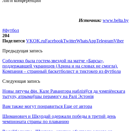
Источник:
www.belta.by
#футбол
204
Поделится
VK
OK.ru
Facebook
Twitter
WhatsApp
Telegram
Viber
Предыдущая запись
Соболенко была гостем-звездой на матче «Барсы»,
поддержавшей украинцев (Арина и на словах не смогла).
Компания – странный баскетболист и тиктокер из футбола
Следующая запись
Новы лятучы фін. Кале Раванпэра наблізіўся да чэмпіёнскага
тытулу, атрымаўшы перамогу на Ралі Эстонія
Вам также могут понравиться
Еще от автора
Шиманович и Шкурдай одержали победы в третий день
чемпионата страны по плаванию