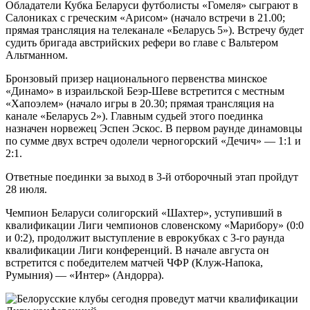
Обладатели Кубка Беларуси футболисты «Гомеля» сыграют в
Салониках с греческим «Арисом» (начало встречи в 21.00;
прямая трансляция на телеканале «Беларусь 5»). Встречу будет
судить бригада австрийских рефери во главе с Вальтером
Альтманном.
Бронзовый призер национального первенства минское
«Динамо» в израильской Беэр-Шеве встретится с местным
«Хапоэлем» (начало игры в 20.30; прямая трансляция на
канале «Беларусь 2»). Главным судьей этого поединка
назначен норвежец Эспен Эскос. В первом раунде динамовцы
по сумме двух встреч одолели черногорский «Дечич» — 1:1 и
2:1.
Ответные поединки за выход в 3-й отборочный этап пройдут
28 июля.
Чемпион Беларуси солигорский «Шахтер», уступивший в
квалификации Лиги чемпионов словенскому «Марибору» (0:0
и 0:2), продолжит выступление в еврокубках с 3-го раунда
квалификации Лиги конференций. В начале августа он
встретится с победителем матчей ЧФР (Клуж-Напока,
Румыния) — «Интер» (Андорра).