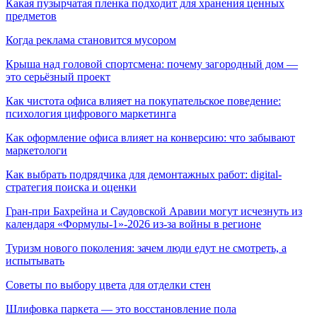
Какая пузырчатая пленка подходит для хранения ценных
предметов
Когда реклама становится мусором
Крыша над головой спортсмена: почему загородный дом —
это серьёзный проект
Как чистота офиса влияет на покупательское поведение:
психология цифрового маркетинга
Как оформление офиса влияет на конверсию: что забывают
маркетологи
Как выбрать подрядчика для демонтажных работ: digital-
стратегия поиска и оценки
Гран-при Бахрейна и Саудовской Аравии могут исчезнуть из
календаря «Формулы-1»-2026 из-за войны в регионе
Туризм нового поколения: зачем люди едут не смотреть, а
испытывать
Советы по выбору цвета для отделки стен
Шлифовка паркета — это восстановление пола