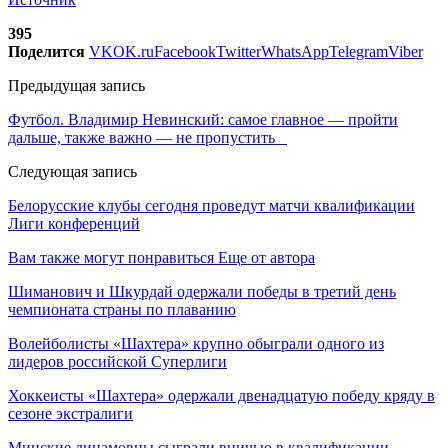
395
Поделится
VK
OK.ru
Facebook
Twitter
WhatsApp
Telegram
Viber
Предыдущая запись
Футбол. Владимир Невинский: самое главное — пройти
дальше, также важно — не пропустить
Следующая запись
Белорусские клубы сегодня проведут матчи квалификации
Лиги конференций
Вам также могут понравиться
Еще от автора
Шиманович и Шкурдай одержали победы в третий день
чемпионата страны по плаванию
Волейболисты «Шахтера» крупно обыграли одного из
лидеров российской Суперлиги
Хоккеисты «Шахтера» одержали двенадцатую победу кряду в
сезоне экстралиги
Минские динамовцы сыграли вничью в квалификации