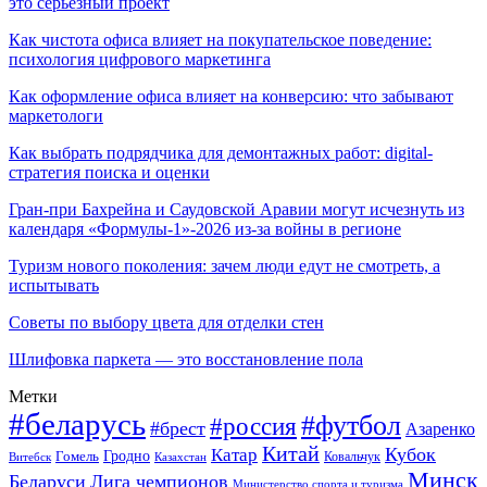
это серьёзный проект
Как чистота офиса влияет на покупательское поведение:
психология цифрового маркетинга
Как оформление офиса влияет на конверсию: что забывают
маркетологи
Как выбрать подрядчика для демонтажных работ: digital-
стратегия поиска и оценки
Гран-при Бахрейна и Саудовской Аравии могут исчезнуть из
календаря «Формулы-1»-2026 из-за войны в регионе
Туризм нового поколения: зачем люди едут не смотреть, а
испытывать
Советы по выбору цвета для отделки стен
Шлифовка паркета — это восстановление пола
Метки
#беларусь
#футбол
#россия
#брест
Азаренко
Китай
Кубок
Катар
Гомель
Гродно
Казахстан
Ковальчук
Витебск
Минск
Беларуси
Лига чемпионов
Министерство спорта и туризма