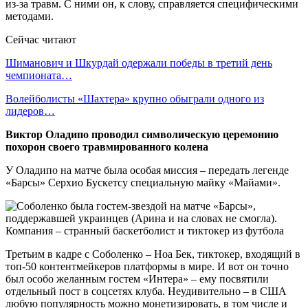
из-за травм. С ними он, к слову, справляется специфическими
методами.
Сейчас читают
Шиманович и Шкурдай одержали победы в третий день
чемпионата…
Волейболисты «Шахтера» крупно обыграли одного из
лидеров…
Виктор Оладипо проводил символическую церемонию
похорон своего травмированного колена
У Оладипо на матче была особая миссия – передать легенде
«Барсы» Серхио Бускетсу специальную майку «Майами».
Третьим в кадре с Соболенко – Ноа Бек, тиктокер, входящий в
топ-50 контентмейкеров платформы в мире. И вот он точно
был особо желанным гостем «Интера» – ему посвятили
отдельный пост в соцсетях клуба. Неудивительно – в США
любую популярность можно монетизировать, в том числе и