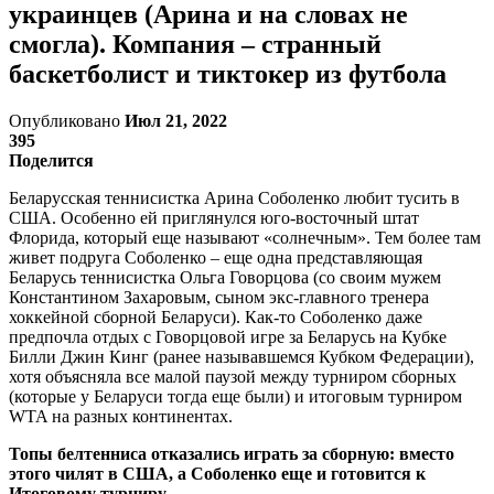
украинцев (Арина и на словах не
смогла). Компания – странный
баскетболист и тиктокер из футбола
Опубликовано
Июл 21, 2022
395
Поделится
Беларусская теннисистка Арина Соболенко любит тусить в
США. Особенно ей приглянулся юго-восточный штат
Флорида, который еще называют «солнечным». Тем более там
живет подруга Соболенко – еще одна представляющая
Беларусь теннисистка Ольга Говорцова (со своим мужем
Константином Захаровым, сыном экс-главного тренера
хоккейной сборной Беларуси). Как-то Соболенко даже
предпочла отдых с Говорцовой игре за Беларусь на Кубке
Билли Джин Кинг (ранее называвшемся Кубком Федерации),
хотя объясняла все малой паузой между турниром сборных
(которые у Беларуси тогда еще были) и итоговым турниром
WTA на разных континентах.
Топы белтенниса отказались играть за сборную: вместо
этого чилят в США, а Соболенко еще и готовится к
Итоговому турниру