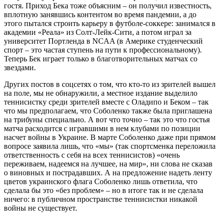
гостя. Приход Бека тоже объясним – он получил известность,
вплотную занявшись контентом во время пандемии, а до
этого пытался строить карьеру в футболе-соккере: занимался в
академии «Реала» из Солт-Лейк-Сити, а потом играл за
университет Портленда в NCAA (в Америке студенческий
спорт – это частая ступень на пути к профессиональному).
Теперь Бек играет только в благотворительных матчах со
звездами.
Других постов в соцсетях о том, что кто-то из зрителей вышел
на поле, мы не обнаружили, а местное издание выделило
теннисистку среди зрителей вместе с Оладипо и Беком – так
что мы предполагаем, что Соболенко также была приглашена
на трибуны специально. А вот что точно – так это что гостья
матча расходится с игравшими в нем клубами по позиции
насчет войны в Украине. В марте Соболенко даже при прямом
вопросе заявила лишь, что «мы» (так спортсменка переложила
ответственность с себя на всех теннисистов) «очень
переживаем, надеемся на лучшее, на мир», ни слова не сказав
о виновных и пострадавших. А на предложение надеть ленту
цветов украинского флага Соболенко лишь ответила, что
сделала бы это «без проблем» – но в итоге так и не сделала
ничего: в публичном пространстве теннисистки никакой
войны не существует.