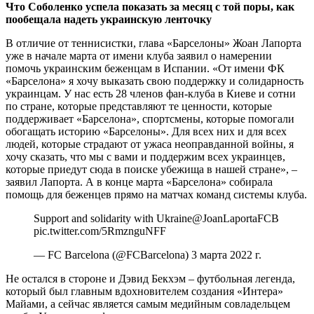
Что Соболенко успела показать за месяц с той поры, как
пообещала надеть украинскую ленточку
В отличие от теннисистки, глава «Барселоны» Жоан Лапорта
уже в начале марта от имени клуба заявил о намерении
помочь украинским беженцам в Испании. «От имени ФК
«Барселона» я хочу выказать свою поддержку и солидарность
украинцам. У нас есть 28 членов фан-клуба в Киеве и сотни
по стране, которые представляют те ценности, которые
поддерживает «Барселона», спортсмены, которые помогали
обогащать историю «Барселоны». Для всех них и для всех
людей, которые страдают от ужаса неоправданной войны, я
хочу сказать, что мы с вами и поддержим всех украинцев,
которые приедут сюда в поиске убежища в нашей стране», –
заявил Лапорта. А в конце марта «Барселона» собирала
помощь для беженцев прямо на матчах команд системы клуба.
Support and solidarity with Ukraine@JoanLaportaFCB
pic.twitter.com/5RmznguNFF
— FC Barcelona (@FCBarcelona) 3 марта 2022 г.
Не остался в стороне и Дэвид Бекхэм – футбольная легенда,
который был главным вдохновителем создания «Интера»
Майами, а сейчас является самым медийным совладельцем