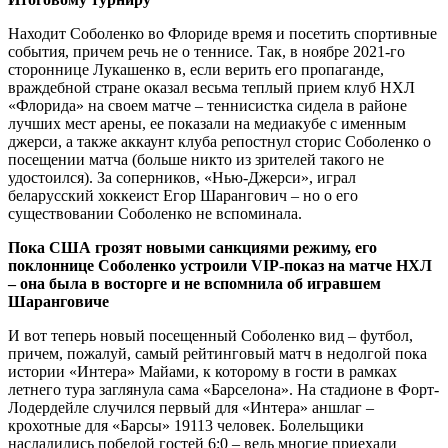
Находит Соболенко во Флориде время и посетить спортивные
события, причем речь не о теннисе. Так, в ноябре 2021-го
стороннице Лукашенко в, если верить его пропаганде,
враждебной стране оказал весьма теплый прием клуб НХЛ
«Флорида» на своем матче – теннисистка сидела в районе
лучших мест арены, ее показали на медиакубе с именным
джерси, а также аккаунт клуба репостнул сторис Соболенко о
посещении матча (больше никто из зрителей такого не
удостоился). За соперников, «Нью-Джерси», играл
беларусский хоккеист Егор Шарангович – но о его
существовании Соболенко не вспоминала.
Пока США грозят новыми санкциями режиму, его
поклоннице Соболенко устроили VIP-показ на матче НХЛ
– она была в восторге и не вспомнила об игравшем
Шаранговиче
И вот теперь новый посещенный Соболенко вид – футбол,
причем, пожалуй, самый рейтинговый матч в недолгой пока
истории «Интера» Майами, к которому в гости в рамках
летнего тура заглянула сама «Барселона». На стадионе в Форт-
Лодердейле случился первый для «Интера» аншлаг –
крохотные для «Барсы» 19113 человек. Болельщики
насладились победой гостей 6:0 – ведь многие приехали