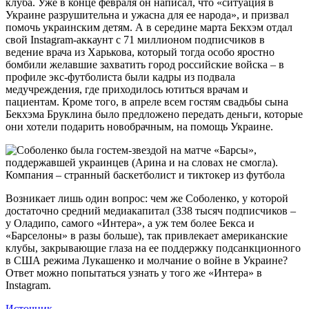
клуба. Уже в конце февраля он написал, что «ситуация в
Украине разрушительна и ужасна для ее народа», и призвал
помочь украинским детям. А в середине марта Бекхэм отдал
свой Instagram-аккаунт с 71 миллионом подписчиков в
ведение врача из Харькова, который тогда особо яростно
бомбили желавшие захватить город российские войска – в
профиле экс-футболиста были кадры из подвала
медучреждения, где приходилось ютиться врачам и
пациентам. Кроме того, в апреле всем гостям свадьбы сына
Бекхэма Бруклина было предложено передать деньги, которые
они хотели подарить новобрачным, на помощь Украине.
Возникает лишь один вопрос: чем же Соболенко, у которой
достаточно средний медиакапитал (338 тысяч подписчиков –
у Оладипо, самого «Интера», а уж тем более Бекса и
«Барселоны» в разы больше), так привлекает американские
клубы, закрывающие глаза на ее поддержку подсанкционного
в США режима Лукашенко и молчание о войне в Украине?
Ответ можно попытаться узнать у того же «Интера» в
Instagram.
Источник