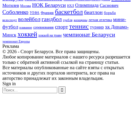
НОК Беларуси
Олимпиада
Могилев
Саснович
Москва
НХЛ
баскетбол
Соболенко
биатлон
борьба
УЕФА
Франция
гандбол
волейбол
мини-
легкая атлетика
гребля
женщины
велоспорт
теннис
спорт
футбол
хк Динамо-
турнир
соревнования
плавание
хоккей
чемпионат Беларуси
Минск
хоккей на траве
чемпионат Европы
Реклама
© 2026 - Спорт Беларуси. Все права защищены.
Любое копирование материалов с нашего ресурса разрешается
только с обратной активной ссылкой на страницу статьи.
Все материалы опубликованные на сайте взяты с открытых
источников и других порталов интернета, все права на
авторство принадлежат их законным владельцам.
Sign in