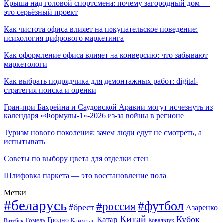
Крыша над головой спортсмена: почему загородный дом —
это серьёзный проект
Как чистота офиса влияет на покупательское поведение:
психология цифрового маркетинга
Как оформление офиса влияет на конверсию: что забывают
маркетологи
Как выбрать подрядчика для демонтажных работ: digital-
стратегия поиска и оценки
Гран-при Бахрейна и Саудовской Аравии могут исчезнуть из
календаря «Формулы-1»-2026 из-за войны в регионе
Туризм нового поколения: зачем люди едут не смотреть, а
испытывать
Советы по выбору цвета для отделки стен
Шлифовка паркета — это восстановление пола
Метки
#беларусь
#футбол
#россия
#брест
Азаренко
Китай
Кубок
Катар
Гомель
Гродно
Казахстан
Ковальчук
Витебск