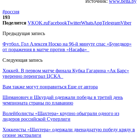
Источник:
www.belta.by
#россия
193
Поделится
VK
OK.ru
Facebook
Twitter
WhatsApp
Telegram
Viber
Предыдущая запись
Футбол. Гол Алексея Носко на 96-й минуте спас «Бунедкор»
от поражения в матче против «Насафа»
Следующая запись
Хоккей. В первом матче финала Кубка Гагарина «Ак Барс»
уверенно переиграл ЦСКА
Вам также могут понравиться
Еще от автора
Шиманович и Шкурдай одержали победы в третий день
чемпионата страны по плаванию
Волейболисты «Шахтера» крупно обыграли одного из
лидеров российской Суперлиги
Хоккеисты «Шахтера» одержали двенадцатую победу кряду в
сезоне экстралиги