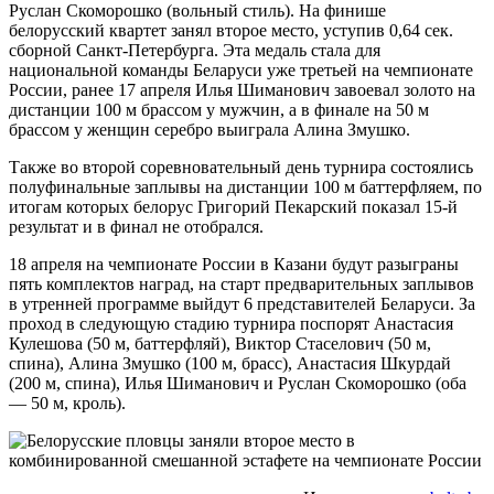
Руслан Скоморошко (вольный стиль). На финише
белорусский квартет занял второе место, уступив 0,64 сек.
сборной Санкт-Петербурга. Эта медаль стала для
национальной команды Беларуси уже третьей на чемпионате
России, ранее 17 апреля Илья Шиманович завоевал золото на
дистанции 100 м брассом у мужчин, а в финале на 50 м
брассом у женщин серебро выиграла Алина Змушко.
Также во второй соревновательный день турнира состоялись
полуфинальные заплывы на дистанции 100 м баттерфляем, по
итогам которых белорус Григорий Пекарский показал 15-й
результат и в финал не отобрался.
18 апреля на чемпионате России в Казани будут разыграны
пять комплектов наград, на старт предварительных заплывов
в утренней программе выйдут 6 представителей Беларуси. За
проход в следующую стадию турнира поспорят Анастасия
Кулешова (50 м, баттерфляй), Виктор Стаселович (50 м,
спина), Алина Змушко (100 м, брасс), Анастасия Шкурдай
(200 м, спина), Илья Шиманович и Руслан Скоморошко (оба
— 50 м, кроль).