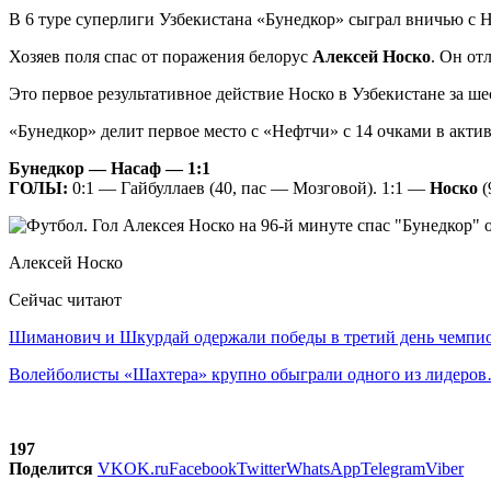
В 6 туре суперлиги Узбекистана «Бунедкор» сыграл вничью с Н
Хозяев поля спас от поражения белорус
Алексей Носко
. Он от
Это первое результативное действие Носко в Узбекистане за ше
«Бунедкор» делит первое место с «Нефтчи» с 14 очками в актив
Бунедкор — Насаф — 1:1
ГОЛЫ:
0:1 — Гайбуллаев (40, пас — Мозговой). 1:1 —
Носко
(
Алексей Носко
Сейчас читают
Шиманович и Шкурдай одержали победы в третий день чемп
Волейболисты «Шахтера» крупно обыграли одного из лидеро
197
Поделится
VK
OK.ru
Facebook
Twitter
WhatsApp
Telegram
Viber