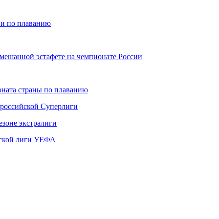
ии по плаванию
смешанной эстафете на чемпионате России
ната страны по плаванию
 российской Суперлиги
езоне экстралиги
ской лиги УЕФА