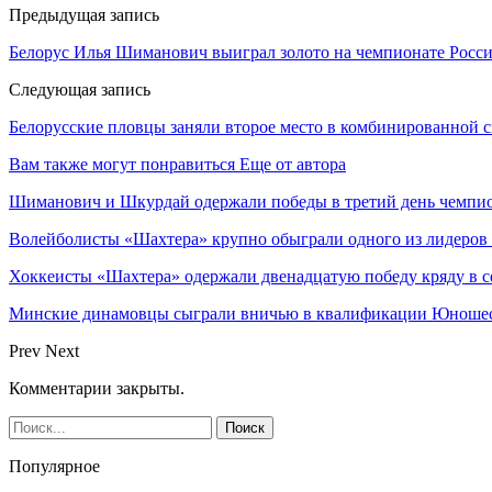
Предыдущая запись
Белорус Илья Шиманович выиграл золото на чемпионате Росс
Следующая запись
Белорусские пловцы заняли второе место в комбинированной 
Вам также могут понравиться
Еще от автора
Шиманович и Шкурдай одержали победы в третий день чемпио
Волейболисты «Шахтера» крупно обыграли одного из лидеров
Хоккеисты «Шахтера» одержали двенадцатую победу кряду в с
Минские динамовцы сыграли вничью в квалификации Юноше
Prev
Next
Комментарии закрыты.
Популярное