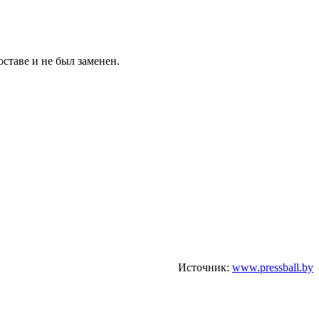
оставе и не был заменен.
Источник:
www.pressball.by