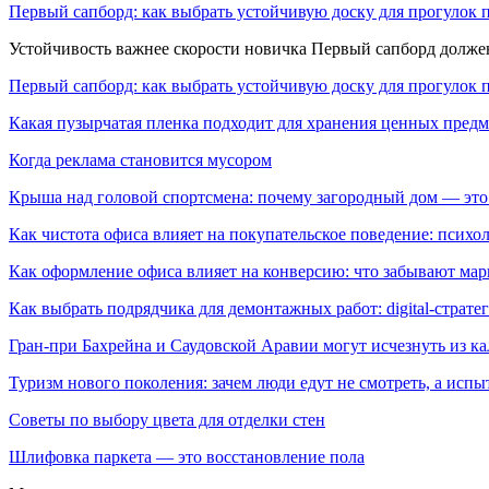
Первый сапборд: как выбрать устойчивую доску для прогулок 
Устойчивость важнее скорости новичка Первый сапборд долж
Первый сапборд: как выбрать устойчивую доску для прогулок 
Какая пузырчатая пленка подходит для хранения ценных предм
Когда реклама становится мусором
Крыша над головой спортсмена: почему загородный дом — это
Как чистота офиса влияет на покупательское поведение: псих
Как оформление офиса влияет на конверсию: что забывают мар
Как выбрать подрядчика для демонтажных работ: digital-страте
Гран-при Бахрейна и Саудовской Аравии могут исчезнуть из к
Туризм нового поколения: зачем люди едут не смотреть, а испы
Советы по выбору цвета для отделки стен
Шлифовка паркета — это восстановление пола