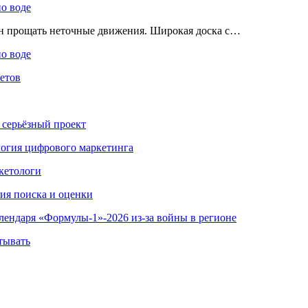
по воде
ен прощать неточные движения. Широкая доска с…
по воде
етов
 серьёзный проект
ология цифрового маркетинга
кетологи
гия поиска и оценки
алендаря «Формулы-1»-2026 из-за войны в регионе
тывать