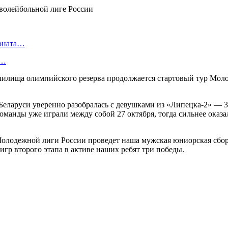
ионата…
в…
илища олимпийского резерва продолжается стартовый тур Моло
еларуси уверенно разобралась с девушками из «Липецка-2» — 3:
оманды уже играли между собой 27 октября, тогда сильнее оказ
Молодежной лиги России проведет наша мужская юниорская сбор
игр второго этапа в активе наших ребят три победы.