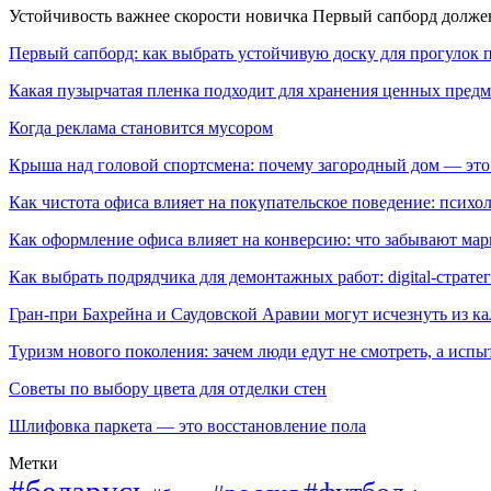
Устойчивость важнее скорости новичка Первый сапборд долж
Первый сапборд: как выбрать устойчивую доску для прогулок 
Какая пузырчатая пленка подходит для хранения ценных предм
Когда реклама становится мусором
Крыша над головой спортсмена: почему загородный дом — это
Как чистота офиса влияет на покупательское поведение: псих
Как оформление офиса влияет на конверсию: что забывают мар
Как выбрать подрядчика для демонтажных работ: digital-страте
Гран-при Бахрейна и Саудовской Аравии могут исчезнуть из к
Туризм нового поколения: зачем люди едут не смотреть, а испы
Советы по выбору цвета для отделки стен
Шлифовка паркета — это восстановление пола
Метки
#беларусь