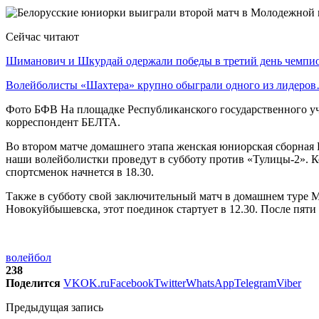
Сейчас читают
Шиманович и Шкурдай одержали победы в третий день чемп
Волейболисты «Шахтера» крупно обыграли одного из лидеро
Фото БФВ На площадке Республиканского государственного уч
корреспондент БЕЛТА.
Во втором матче домашнего этапа женская юниорская сборная Б
наши волейболистки проведут в субботу против «Тулицы-2». К
спортсменок начнется в 18.30.
Также в субботу свой заключительный матч в домашнем туре 
Новокуйбышевска, этот поединок стартует в 12.30. После пяти 
волейбол
238
Поделится
VK
OK.ru
Facebook
Twitter
WhatsApp
Telegram
Viber
Предыдущая запись