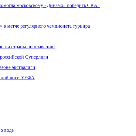
е помогла московскому «Динамо» победить СКА
а» в матче регулярного чемпионата турнира
ната страны по плаванию
 российской Суперлиги
езоне экстралиги
ской лиги УЕФА
по воде