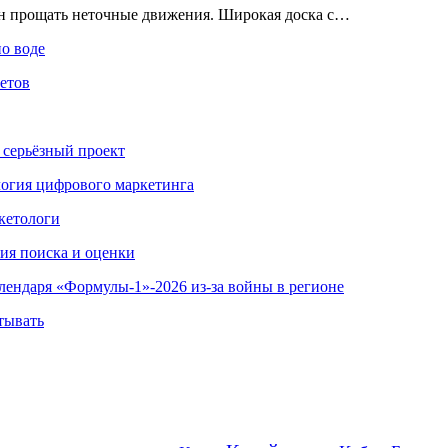
ен прощать неточные движения. Широкая доска с…
по воде
етов
 серьёзный проект
ология цифрового маркетинга
кетологи
гия поиска и оценки
алендаря «Формулы-1»-2026 из-за войны в регионе
тывать