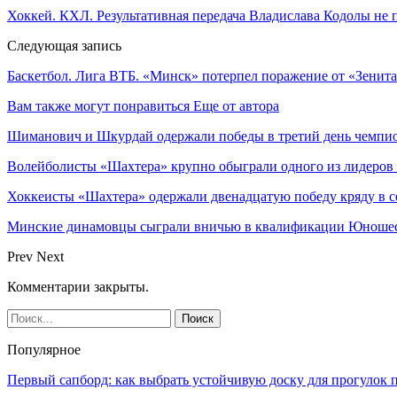
Хоккей. КХЛ. Результативная передача Владислава Кодолы н
Следующая запись
Баскетбол. Лига ВТБ. «Минск» потерпел поражение от «Зенит
Вам также могут понравиться
Еще от автора
Шиманович и Шкурдай одержали победы в третий день чемпио
Волейболисты «Шахтера» крупно обыграли одного из лидеров
Хоккеисты «Шахтера» одержали двенадцатую победу кряду в с
Минские динамовцы сыграли вничью в квалификации Юноше
Prev
Next
Комментарии закрыты.
Популярное
Первый сапборд: как выбрать устойчивую доску для прогулок 