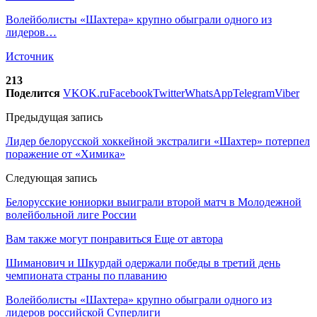
Волейболисты «Шахтера» крупно обыграли одного из
лидеров…
Источник
213
Поделится
VK
OK.ru
Facebook
Twitter
WhatsApp
Telegram
Viber
Предыдущая запись
Лидер белорусской хоккейной экстралиги «Шахтер» потерпел
поражение от «Химика»
Следующая запись
Белорусские юниорки выиграли второй матч в Молодежной
волейбольной лиге России
Вам также могут понравиться
Еще от автора
Шиманович и Шкурдай одержали победы в третий день
чемпионата страны по плаванию
Волейболисты «Шахтера» крупно обыграли одного из
лидеров российской Суперлиги