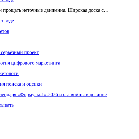
ен прощать неточные движения. Широкая доска с…
по воде
етов
 серьёзный проект
ология цифрового маркетинга
кетологи
гия поиска и оценки
алендаря «Формулы-1»-2026 из-за войны в регионе
тывать