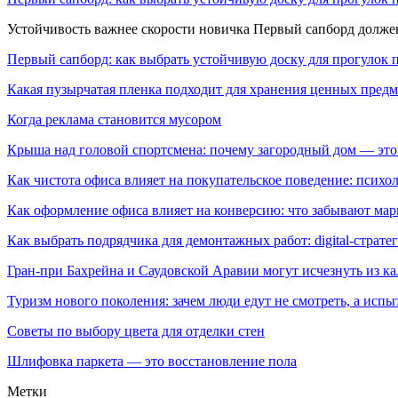
Устойчивость важнее скорости новичка Первый сапборд долж
Первый сапборд: как выбрать устойчивую доску для прогулок 
Какая пузырчатая пленка подходит для хранения ценных предм
Когда реклама становится мусором
Крыша над головой спортсмена: почему загородный дом — это
Как чистота офиса влияет на покупательское поведение: псих
Как оформление офиса влияет на конверсию: что забывают мар
Как выбрать подрядчика для демонтажных работ: digital-страте
Гран-при Бахрейна и Саудовской Аравии могут исчезнуть из к
Туризм нового поколения: зачем люди едут не смотреть, а испы
Советы по выбору цвета для отделки стен
Шлифовка паркета — это восстановление пола
Метки