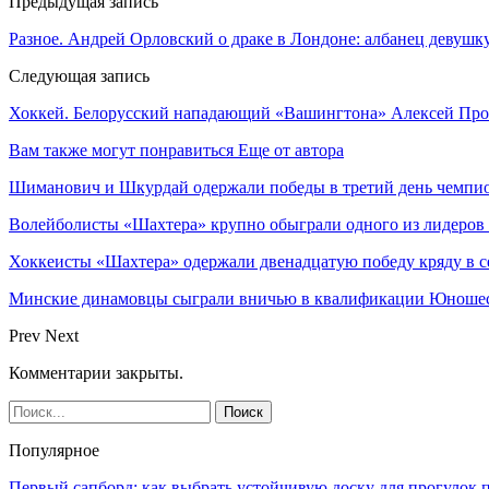
Предыдущая запись
Разное. Андрей Орловский о драке в Лондоне: албанец девушк
Следующая запись
Хоккей. Белорусский нападающий «Вашингтона» Алексей Пр
Вам также могут понравиться
Еще от автора
Шиманович и Шкурдай одержали победы в третий день чемпио
Волейболисты «Шахтера» крупно обыграли одного из лидеров
Хоккеисты «Шахтера» одержали двенадцатую победу кряду в с
Минские динамовцы сыграли вничью в квалификации Юноше
Prev
Next
Комментарии закрыты.
Популярное
Первый сапборд: как выбрать устойчивую доску для прогулок 