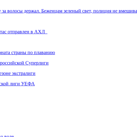
у за волосы держал. Беженцам зеленый свет, полиция не вмешив
отас отправлен в АХЛ
ната страны по плаванию
 российской Суперлиги
езоне экстралиги
ской лиги УЕФА
по воде