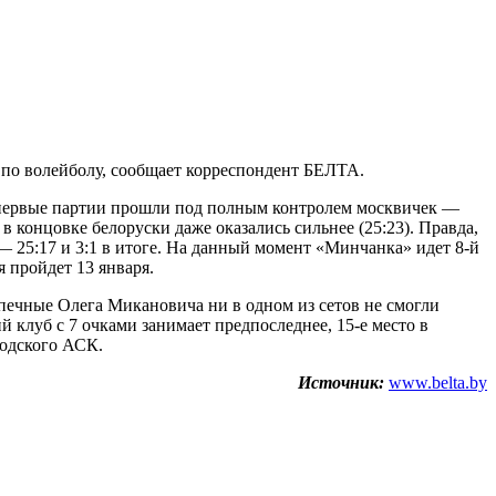
по волейболу, сообщает корреспондент БЕЛТА.
первые партии прошли под полным контролем москвичек —
в концовке белоруски даже оказались сильнее (25:23). Правда,
— 25:17 и 3:1 в итоге. На данный момент «Минчанка» идет 8-й
 пройдет 13 января.
ечные Олега Микановича ни в одном из сетов не смогли
ий клуб с 7 очками занимает предпоследнее, 15-е место в
родского АСК.
Источник:
www.belta.by