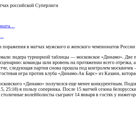
ионата…
в…
 поражения в матчах мужского и женского чемпионатов России 
мали лидера турнирной таблицы — московское «Динамо». Две 
 сценарию: команды шли вровень на протяжении всего отрезка, а 
атче, следующая партия снова прошла под контролем москвичек 
гостевая игра против клуба «Динамо-Ак Барс» из Казани, которая
сковского «Динамо» получился еще менее конкурентным. Подоп
15, 25:18) в пользу соперника. После 15 матчей сезона белорусск
 столичные волейболисты сыграют 14 января в гостях у нижего