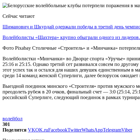
Сейчас читают
Шиманович и Шкурдай одержали победы в третий день чемп
Волейболисты «Шахтера» крупно обыграли одного из лидеро
Фото Pixabay Столичные «Строитель» и «Минчанка» потерпели
Волейболистки «Минчанки» во Дворце спорта «Уручье» прини
25:16 и 25:15. Однако третий сет развивался совсем по другому
этот успех так и остался для наших девушек единственным в м
среди 14 команд женской Суперлиги, далее белорусок ожидает 
Выездной поединок минского «Строителя» против мужского мо
преодолеть рубеж в 20 очков, финальный счет — 3:0 (25:14, 25:
российской Суперлиге, следующий поединок в рамках турнира
волейбол
301
Поделится
VK
OK.ru
Facebook
Twitter
WhatsApp
Telegram
Viber