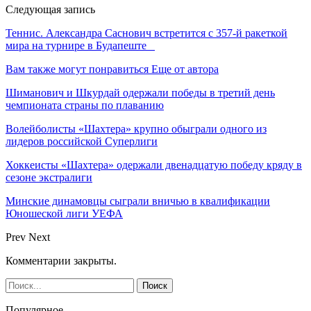
Следующая запись
Теннис. Александра Саснович встретится с 357-й ракеткой
мира на турнире в Будапеште
Вам также могут понравиться
Еще от автора
Шиманович и Шкурдай одержали победы в третий день
чемпионата страны по плаванию
Волейболисты «Шахтера» крупно обыграли одного из
лидеров российской Суперлиги
Хоккеисты «Шахтера» одержали двенадцатую победу кряду в
сезоне экстралиги
Минские динамовцы сыграли вничью в квалификации
Юношеской лиги УЕФА
Prev
Next
Комментарии закрыты.
Популярное