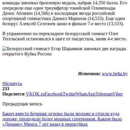
команды завоевал бронзовую медаль, набрав 14,350 балла. Его
опередили еще один триумфатор токийской Олимпиады
Денис Аблязин (14,566) и восходящая звезда российской
спортивной гимнастики Даниел Маринов (14,533). Еще один
белорус Алексей Селезнев занял в финале 7-е место (13,533).
В упражнении на перекладине белорусский гимнаст Олег
Тесельский остановился в шаге от пьедестала, заняв 4-е место.
Источник:
www.belta.by
#беларусь
233
Поделится
VK
OK.ru
Facebook
Twitter
WhatsApp
Telegram
Viber
Предыдущая запись
Бакич вместо Бечирая: игроки были моложе и стоили куда
дороже, проходили более мощных соперников. Каким было
«Динамо» Минск 7 лет назад в еврокубках