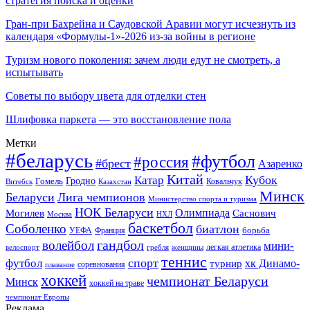
стратегия поиска и оценки
Гран-при Бахрейна и Саудовской Аравии могут исчезнуть из
календаря «Формулы-1»-2026 из-за войны в регионе
Туризм нового поколения: зачем люди едут не смотреть, а
испытывать
Советы по выбору цвета для отделки стен
Шлифовка паркета — это восстановление пола
Метки
#беларусь
#футбол
#россия
#брест
Азаренко
Китай
Кубок
Катар
Гомель
Гродно
Казахстан
Ковальчук
Витебск
Минск
Беларуси
Лига чемпионов
Министерство спорта и туризма
НОК Беларуси
Олимпиада
Могилев
Саснович
Москва
НХЛ
баскетбол
Соболенко
биатлон
борьба
УЕФА
Франция
гандбол
волейбол
мини-
легкая атлетика
гребля
женщины
велоспорт
теннис
спорт
футбол
хк Динамо-
турнир
соревнования
плавание
хоккей
чемпионат Беларуси
Минск
хоккей на траве
чемпионат Европы
Реклама