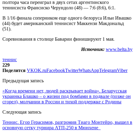
полтора часа переиграл в двух сетах аргентинского
теннисиста Франсиско Черундоло (48) — 7:6 (8:6), 6:1.
В 1/16 финала соперником еще одного белоруса Ильи Ивашко
(44) будет американский теннисист Маккензи Макдональд
(51).
Соревнования в столице Баварии финишируют 1 мая.
Источник:
www.belta.by
теннис
229
Поделится
VK
OK.ru
Facebook
Twitter
WhatsApp
Telegram
Viber
Предыдущая запись
«Когда времени нет, людей раскрывает война». Беларусская
украинка Блашко – о жизни под бомбами в подвале (позже он
сгорел), молчании в России и тихой поддержке с Родины
Следующая запись
Теннис. Егор Герасимов, разгромив Тиаго Монтейро, вышел в
основную сетку турнира АТП-250 в Мюнхене