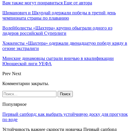
Вам также могут понравиться
Еще от автора
Шиманович и Шкурдай одержали победы в третий день
чемпионата страны по плаванию
Волейболисты «Шахтера» крупно обыграли одного из
лидеров российской Суперлиги
Хоккеисты «Шахтера» одержали двенадцатую победу кряду в
сезоне экстралиги
Минские динамовцы сыграли вничью в квалификации
Юношеской лиги УЕФА
Prev
Next
Комментарии закрыты.
Популярное
Первый сапборд: как выбрать устойчивую доску для прогулок
по воде
Устойчивость важнее скорости новичка Первый сапборд