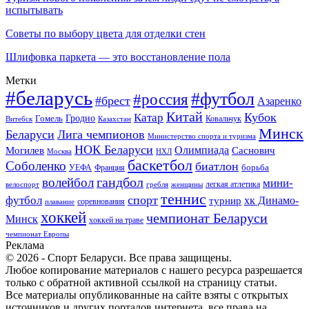
испытывать
Советы по выбору цвета для отделки стен
Шлифовка паркета — это восстановление пола
Метки
#беларусь
#футбол
#россия
#брест
Азаренко
Китай
Кубок
Катар
Гомель
Гродно
Казахстан
Ковальчук
Витебск
Минск
Беларуси
Лига чемпионов
Министерство спорта и туризма
НОК Беларуси
Олимпиада
Могилев
Саснович
Москва
НХЛ
баскетбол
Соболенко
биатлон
борьба
УЕФА
Франция
гандбол
волейбол
мини-
легкая атлетика
гребля
женщины
велоспорт
теннис
спорт
футбол
хк Динамо-
турнир
соревнования
плавание
хоккей
чемпионат Беларуси
Минск
хоккей на траве
чемпионат Европы
Реклама
© 2026 - Спорт Беларуси. Все права защищены.
Любое копирование материалов с нашего ресурса разрешается
только с обратной активной ссылкой на страницу статьи.
Все материалы опубликованные на сайте взяты с открытых
источников и других порталов интернета, все права на