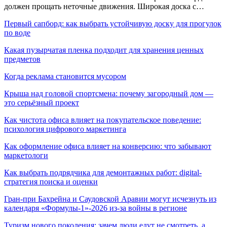
должен прощать неточные движения. Широкая доска с…
Первый сапборд: как выбрать устойчивую доску для прогулок
по воде
Какая пузырчатая пленка подходит для хранения ценных
предметов
Когда реклама становится мусором
Крыша над головой спортсмена: почему загородный дом —
это серьёзный проект
Как чистота офиса влияет на покупательское поведение:
психология цифрового маркетинга
Как оформление офиса влияет на конверсию: что забывают
маркетологи
Как выбрать подрядчика для демонтажных работ: digital-
стратегия поиска и оценки
Гран-при Бахрейна и Саудовской Аравии могут исчезнуть из
календаря «Формулы-1»-2026 из-за войны в регионе
Туризм нового поколения: зачем люди едут не смотреть, а