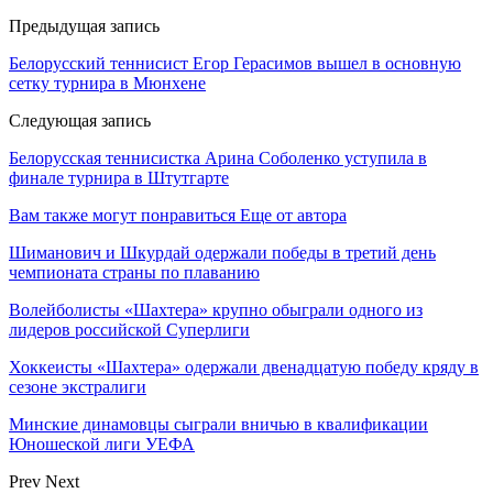
Предыдущая запись
Белорусский теннисист Егор Герасимов вышел в основную
сетку турнира в Мюнхене
Следующая запись
Белорусская теннисистка Арина Соболенко уступила в
финале турнира в Штутгарте
Вам также могут понравиться
Еще от автора
Шиманович и Шкурдай одержали победы в третий день
чемпионата страны по плаванию
Волейболисты «Шахтера» крупно обыграли одного из
лидеров российской Суперлиги
Хоккеисты «Шахтера» одержали двенадцатую победу кряду в
сезоне экстралиги
Минские динамовцы сыграли вничью в квалификации
Юношеской лиги УЕФА
Prev
Next