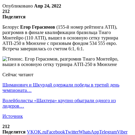
Опубликовано
Апр 24, 2022
212
Поделится
Белорус
Егор Герасимов
(155-й номер рейтинга АТП),
разгромив в финале квалификации бразильца Тиаго
Монтейро (110 АТП), вышел в основную сетку турнира
АТП-250 в Мюнхене с призовым фондом 534 555 евро.
Встреча завершилась со счетом 6:1, 6:1.
Сейчас читают
Шиманович и Шкурдай одержали победы в третий день
чемпионата…
Волейболисты «Шахтера» крупно обыграли одного из
лидеров…
Источник
212
Поделится
VK
OK.ru
Facebook
Twitter
WhatsApp
Telegram
Viber