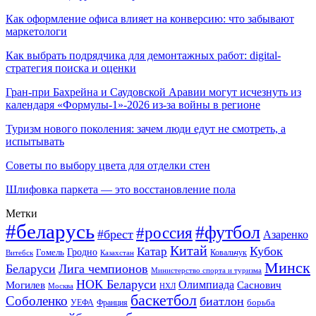
Как оформление офиса влияет на конверсию: что забывают
маркетологи
Как выбрать подрядчика для демонтажных работ: digital-
стратегия поиска и оценки
Гран-при Бахрейна и Саудовской Аравии могут исчезнуть из
календаря «Формулы-1»-2026 из-за войны в регионе
Туризм нового поколения: зачем люди едут не смотреть, а
испытывать
Советы по выбору цвета для отделки стен
Шлифовка паркета — это восстановление пола
Метки
#беларусь
#футбол
#россия
#брест
Азаренко
Китай
Кубок
Катар
Гомель
Гродно
Казахстан
Ковальчук
Витебск
Минск
Беларуси
Лига чемпионов
Министерство спорта и туризма
НОК Беларуси
Олимпиада
Могилев
Саснович
Москва
НХЛ
баскетбол
Соболенко
биатлон
борьба
УЕФА
Франция