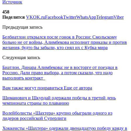
Источник
458
Поделится
VK
OK.ru
Facebook
Twitter
WhatsApp
Telegram
Viber
Предыдущая запись
Белбиатлон открылся после гонок в России: Смольскому
больно не от войны, Алимбекова исполнит приказы и против
желания, будто бы забыли, кто снял их с Кубка мира
Следующая запись
Биатлон. Динара Алимбекова: не в восторге от поездки в
Россию. Дали право выбора, а потом сказали, что надо
выполнять контракт
Вам также могут понравиться
Еще от автора
Шиманович и Шкурдай одержали победы в третий день
чемпионата страны по плаванию
Волейболисты «Шахтера» крупно обыграли одного из
лидеров российской Суперлиги
Хоккеисты «Шахтера» одержали двенадцатую победу кряду в