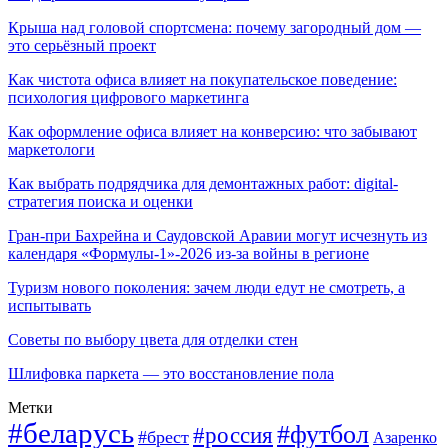
Крыша над головой спортсмена: почему загородный дом —
это серьёзный проект
Как чистота офиса влияет на покупательское поведение:
психология цифрового маркетинга
Как оформление офиса влияет на конверсию: что забывают
маркетологи
Как выбрать подрядчика для демонтажных работ: digital-
стратегия поиска и оценки
Гран-при Бахрейна и Саудовской Аравии могут исчезнуть из
календаря «Формулы-1»-2026 из-за войны в регионе
Туризм нового поколения: зачем люди едут не смотреть, а
испытывать
Советы по выбору цвета для отделки стен
Шлифовка паркета — это восстановление пола
Метки
#беларусь
#футбол
#россия
#брест
Азаренко