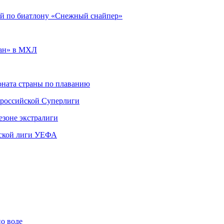
ий по биатлону «Снежный снайпер»
тан» в МХЛ
ната страны по плаванию
 российской Суперлиги
езоне экстралиги
ской лиги УЕФА
по воде