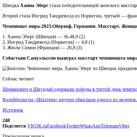
Шведка
Ханна Эберг
стала победительницей женского масстар
Второй стала Ингрид Тандреволд из Норвегии, третьей — фр
Чемпионат мира-2023.Оберхоф, Германия. Масстарт. Жен
1. Ханна Эберг (Швеция) — 36.48,0 (2)
2. Ингрид Тандреволд (Норвегия) — 4,8 (1)
3. Жюли Симон (Франция) — 20,8 (3)
Себастьян Самуэльссон выиграл масстарт чемпионата мира
Сейчас читают
Шиманович и Шкурдай одержали победы в третий день чемп
Волейболисты «Шахтера» крупно обыграли одного из лидеро
Источник
248
Поделится
VK
OK.ru
Facebook
Twitter
WhatsApp
Telegram
Viber
Предыдущая запись