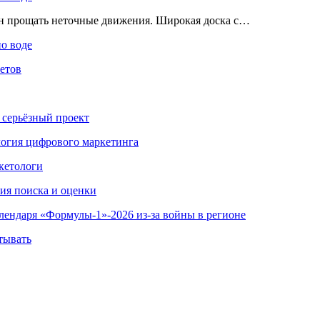
ен прощать неточные движения. Широкая доска с…
по воде
етов
 серьёзный проект
ология цифрового маркетинга
кетологи
гия поиска и оценки
алендаря «Формулы-1»-2026 из-за войны в регионе
тывать