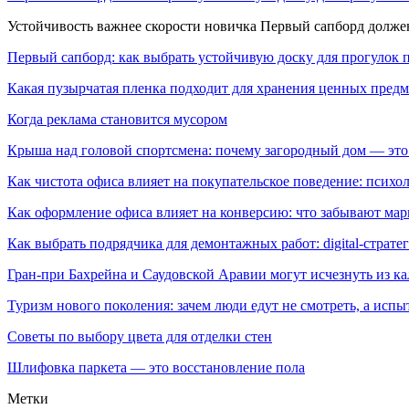
Устойчивость важнее скорости новичка Первый сапборд долж
Первый сапборд: как выбрать устойчивую доску для прогулок 
Какая пузырчатая пленка подходит для хранения ценных предм
Когда реклама становится мусором
Крыша над головой спортсмена: почему загородный дом — это
Как чистота офиса влияет на покупательское поведение: псих
Как оформление офиса влияет на конверсию: что забывают мар
Как выбрать подрядчика для демонтажных работ: digital-страте
Гран-при Бахрейна и Саудовской Аравии могут исчезнуть из к
Туризм нового поколения: зачем люди едут не смотреть, а испы
Советы по выбору цвета для отделки стен
Шлифовка паркета — это восстановление пола
Метки