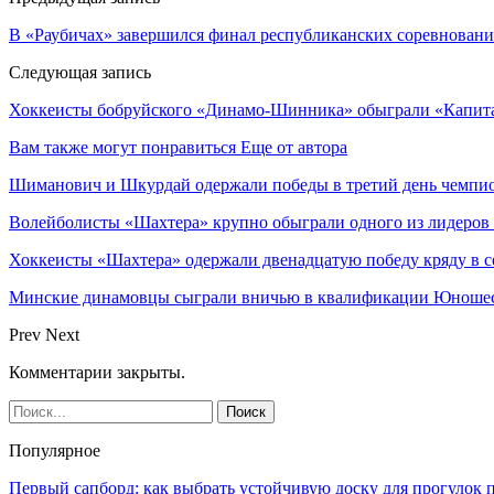
В «Раубичах» завершился финал республиканских соревнован
Следующая запись
Хоккеисты бобруйского «Динамо-Шинника» обыграли «Капи
Вам также могут понравиться
Еще от автора
Шиманович и Шкурдай одержали победы в третий день чемпио
Волейболисты «Шахтера» крупно обыграли одного из лидеров
Хоккеисты «Шахтера» одержали двенадцатую победу кряду в с
Минские динамовцы сыграли вничью в квалификации Юноше
Prev
Next
Комментарии закрыты.
Популярное
Первый сапборд: как выбрать устойчивую доску для прогулок 