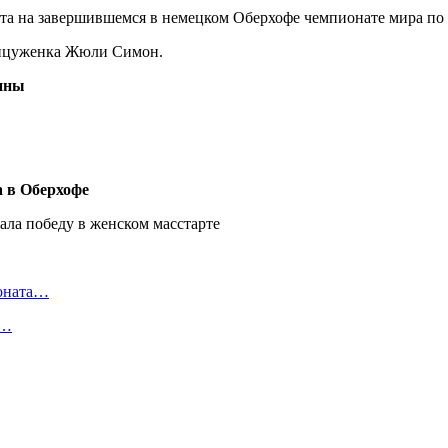
та на завершившемся в немецком Оберхофе чемпионате мира по 
анцуженка Жюли Симон.
щины
 в Оберхофе
ионата…
в…