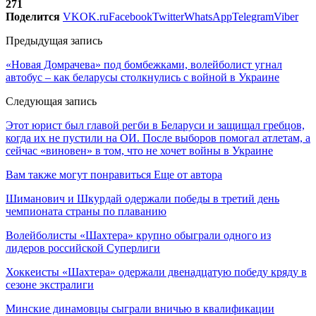
271
Поделится
VK
OK.ru
Facebook
Twitter
WhatsApp
Telegram
Viber
Предыдущая запись
«Новая Домрачева» под бомбежками, волейболист угнал
автобус – как беларусы столкнулись с войной в Украине
Следующая запись
Этот юрист был главой регби в Беларуси и защищал гребцов,
когда их не пустили на ОИ. После выборов помогал атлетам, а
сейчас «виновен» в том, что не хочет войны в Украине
Вам также могут понравиться
Еще от автора
Шиманович и Шкурдай одержали победы в третий день
чемпионата страны по плаванию
Волейболисты «Шахтера» крупно обыграли одного из
лидеров российской Суперлиги
Хоккеисты «Шахтера» одержали двенадцатую победу кряду в
сезоне экстралиги
Минские динамовцы сыграли вничью в квалификации