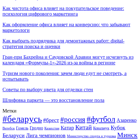
Как чистота офиса влияет на покупательское поведение:
психология цифрового маркетинга
Как оформление офиса влияет на конверсию: что забывают
маркетологи
Как выбрать подрядчика для демонтажных работ: digital-
стратегия поиска и оценки
Гран-при Бахрейна и Саудовской Аравии могут исчезнуть из
календаря «Формулы-1»-2026 из-за войны в регионе
Туризм нового поколения: зачем люди едут не смотреть, а
испытывать
Советы по выбору цвета для отделки стен
Шлифовка паркета — это восстановление пола
Метки
#беларусь
#футбол
#россия
#брест
Азаренко
Китай
Кубок
Катар
Гомель
Гродно
Казахстан
Ковальчук
Витебск
Минск
Беларуси
Лига чемпионов
Министерство спорта и туризма