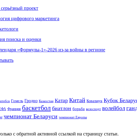
 серьёзный проект
ология цифрового маркетинга
кетологи
гия поиска и оценки
алендаря «Формулы-1»-2026 из-за войны в регионе
тывать
Китай
Кубок Белару
Катар
Гомель
Гродно
Казахстан
Ковальчук
итебск
баскетбол
ган
волейбол
биатлон
борьба
ЕФА
Франция
велоспорт
чемпионат Беларуси
ве
чемпионат Европы
олько с обратной активной ссылкой на страницу статьи.