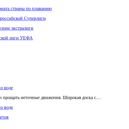
ната страны по плаванию
 российской Суперлиги
езоне экстралиги
ской лиги УЕФА
по воде
ен прощать неточные движения. Широкая доска с…
по воде
етов