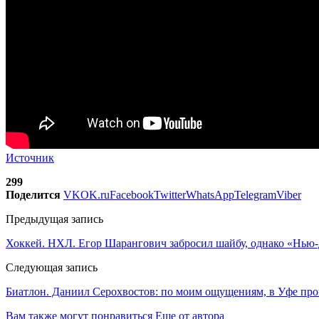
Источник
299
Поделится
VK
OK.ru
Facebook
Twitter
WhatsApp
Telegram
Viber
Предыдущая запись
Хоккей. НХЛ. Егор Шарангович забросил шайбу, однако «Нью
Следующая запись
Биатлон. Даниил Серохвостов: по моим ощущениям, в Уфе пр
Вам также могут понравиться
Еще от автора