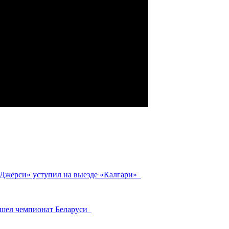
-Джерси» уступил на выезде «Калгари»
ошел чемпионат Беларуси