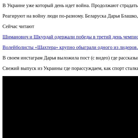
В Украине уже который день идет война. Продолжают страдать
Реагируют на войну люди по-разному. Беларуска Дарья Блашко, 
Сейчас читают
Шиманович и Шкурдай одержали победы в третий день чемп
Волейболисты «Шахтера» крупно обыграли одного из лидеро
В своем инстаграм Дарья выложила пост (с видео) где рассказы
Свежий выпуск из Украины где порассуждаем, как спорт сталк