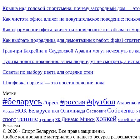
Крыша над головой спортсмена: почему загородный дом — это
Как чистота офиса влияет на покупательское поведение: псих
Как оформление офиса влияет на конверсию: что забывают мар
Как выбрать подрядчика для демонтажных работ: digital-страте
Гран-при Бахрейна и Саудовской Аравии могут исчезнуть из к
Туризм нового поколения: зачем люди едут не смотреть, а испы
Советы по выбору цвета для отделки стен
Шлифовка паркета — это восстановление пола
Метки
#беларусь
#футбол
#россия
#брест
Азаренко
В
Соболенко
НОК Беларуси
Олимпиада
Саснович
У
Москва
НХЛ
хоккей
теннис
спорт
хк Динамо-Минск
турнир
хоккей на тра
Реклама
© 2026 - Спорт Беларуси. Все права защищены.
Любое копирование материалов с нашего ресурса разрешается т