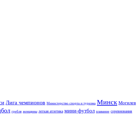
Минск
си
Лига чемпионов
Могилев
Министерство спорта и туризма
дбол
мини-футбол
легкая атлетика
соревнования
гребля
женщины
плавание