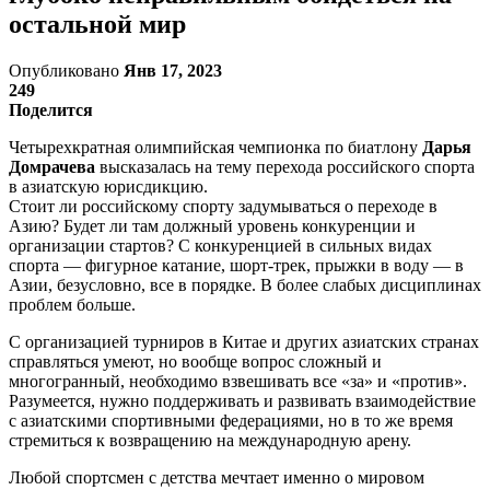
остальной мир
Опубликовано
Янв 17, 2023
249
Поделится
Четырехкратная олимпийская чемпионка по биатлону
Дарья
Домрачева
высказалась на тему перехода российского спорта
в азиатскую юрисдикцию.
Стоит ли российскому спорту задумываться о переходе в
Азию? Будет ли там должный уровень конкуренции и
организации стартов? С конкуренцией в сильных видах
спорта — фигурное катание, шорт-трек, прыжки в воду — в
Азии, безусловно, все в порядке. В более слабых дисциплинах
проблем больше.
С организацией турниров в Китае и других азиатских странах
справляться умеют, но вообще вопрос сложный и
многогранный, необходимо взвешивать все «за» и «против».
Разумеется, нужно поддерживать и развивать взаимодействие
с азиатскими спортивными федерациями, но в то же время
стремиться к возвращению на международную арену.
Любой спортсмен с детства мечтает именно о мировом