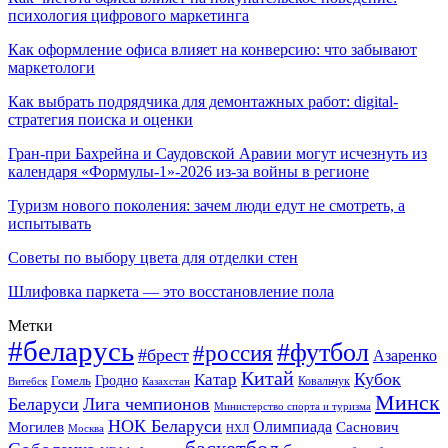
психология цифрового маркетинга
Как оформление офиса влияет на конверсию: что забывают
маркетологи
Как выбрать подрядчика для демонтажных работ: digital-
стратегия поиска и оценки
Гран-при Бахрейна и Саудовской Аравии могут исчезнуть из
календаря «Формулы-1»-2026 из-за войны в регионе
Туризм нового поколения: зачем люди едут не смотреть, а
испытывать
Советы по выбору цвета для отделки стен
Шлифовка паркета — это восстановление пола
Метки
#беларусь
#футбол
#россия
#брест
Азаренко
Китай
Кубок
Катар
Гомель
Гродно
Казахстан
Ковальчук
Витебск
Минск
Беларуси
Лига чемпионов
Министерство спорта и туризма
НОК Беларуси
Олимпиада
Могилев
Саснович
Москва
НХЛ