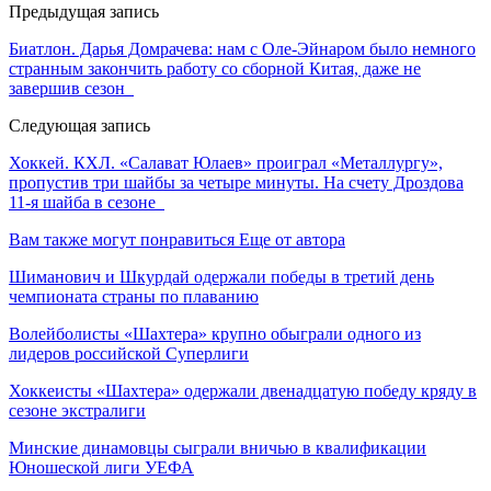
Предыдущая запись
Биатлон. Дарья Домрачева: нам с Оле-Эйнаром было немного
странным закончить работу со сборной Китая, даже не
завершив сезон
Следующая запись
Хоккей. КХЛ. «Салават Юлаев» проиграл «Металлургу»,
пропустив три шайбы за четыре минуты. На счету Дроздова
11-я шайба в сезоне
Вам также могут понравиться
Еще от автора
Шиманович и Шкурдай одержали победы в третий день
чемпионата страны по плаванию
Волейболисты «Шахтера» крупно обыграли одного из
лидеров российской Суперлиги
Хоккеисты «Шахтера» одержали двенадцатую победу кряду в
сезоне экстралиги
Минские динамовцы сыграли вничью в квалификации
Юношеской лиги УЕФА