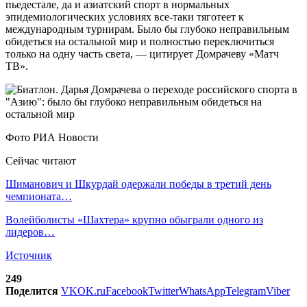
пьедестале, да и азиатский спорт в нормальных
эпидемиологических условиях все-таки тяготеет к
международным турнирам. Было бы глубоко неправильным
обидеться на остальной мир и полностью переключиться
только на одну часть света, — цитирует Домрачеву «Матч
ТВ».
Фото РИА Новости
Сейчас читают
Шиманович и Шкурдай одержали победы в третий день
чемпионата…
Волейболисты «Шахтера» крупно обыграли одного из
лидеров…
Источник
249
Поделится
VK
OK.ru
Facebook
Twitter
WhatsApp
Telegram
Viber