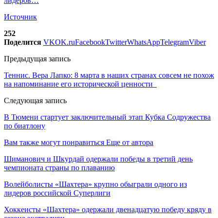
лидеров…
Источник
252
Поделится
VK
OK.ru
Facebook
Twitter
WhatsApp
Telegram
Viber
Предыдущая запись
Теннис. Вера Лапко: 8 марта в наших странах совсем не похож
на напоминание его исторической ценности
Следующая запись
В Тюмени стартует заключительный этап Кубка Содружества
по биатлону
Вам также могут понравиться
Еще от автора
Шиманович и Шкурдай одержали победы в третий день
чемпионата страны по плаванию
Волейболисты «Шахтера» крупно обыграли одного из
лидеров российской Суперлиги
Хоккеисты «Шахтера» одержали двенадцатую победу кряду в