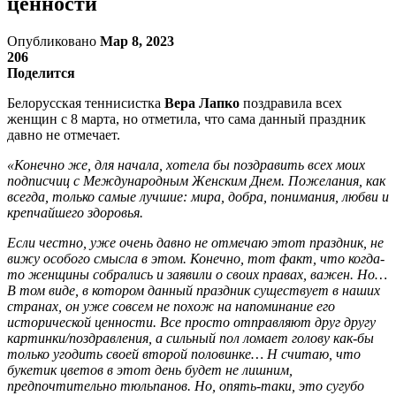
ценности
Опубликовано
Мар 8, 2023
206
Поделится
Белорусская теннисистка
Вера Лапко
поздравила всех
женщин с 8 марта, но отметила, что сама данный праздник
давно не отмечает.
«Конечно же, для начала, хотела бы поздравить всех моих
подписчиц с Международным Женским Днем. Пожелания, как
всегда, только самые лучшие: мира, добра, понимания, любви и
крепчайшего здоровья.
Если честно, уже очень давно не отмечаю этот праздник, не
вижу особого смысла в этом. Конечно, тот факт, что когда-
то женщины собрались и заявили о своих правах, важен. Но…
В том виде, в котором данный праздник существует в наших
странах, он уже совсем не похож на напоминание его
исторической ценности. Все просто отправляют друг другу
картинки/поздравления, а сильный пол ломает голову как-бы
только угодить своей второй половинке… Н считаю, что
букетик цветов в этот день будет не лишним,
предпочтительно тюльпанов. Но, опять-таки, это сугубо