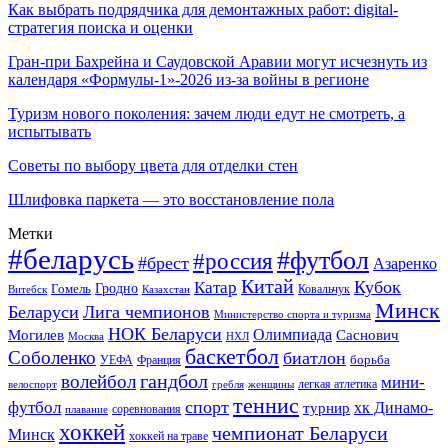
Как выбрать подрядчика для демонтажных работ: digital-
стратегия поиска и оценки
Гран-при Бахрейна и Саудовской Аравии могут исчезнуть из
календаря «Формулы-1»-2026 из-за войны в регионе
Туризм нового поколения: зачем люди едут не смотреть, а
испытывать
Советы по выбору цвета для отделки стен
Шлифовка паркета — это восстановление пола
Метки
#беларусь
#футбол
#россия
#брест
Азаренко
Китай
Кубок
Катар
Гомель
Гродно
Казахстан
Ковальчук
Витебск
Минск
Беларуси
Лига чемпионов
Министерство спорта и туризма
НОК Беларуси
Олимпиада
Могилев
Саснович
Москва
НХЛ
баскетбол
Соболенко
биатлон
борьба
УЕФА
Франция
гандбол
волейбол
мини-
легкая атлетика
гребля
женщины
велоспорт
теннис
спорт
футбол
хк Динамо-
турнир
соревнования
плавание
хоккей
чемпионат Беларуси
Минск
хоккей на траве