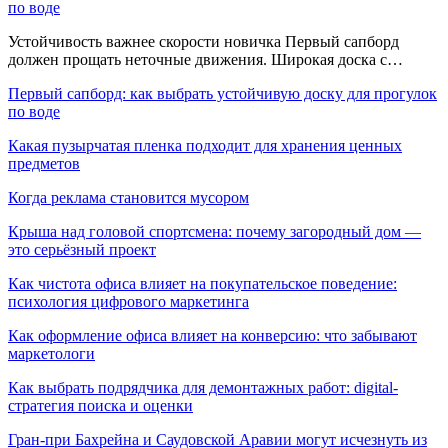
по воде
Устойчивость важнее скорости новичка Первый сапборд
должен прощать неточные движения. Широкая доска с…
Первый сапборд: как выбрать устойчивую доску для прогулок
по воде
Какая пузырчатая пленка подходит для хранения ценных
предметов
Когда реклама становится мусором
Крыша над головой спортсмена: почему загородный дом —
это серьёзный проект
Как чистота офиса влияет на покупательское поведение:
психология цифрового маркетинга
Как оформление офиса влияет на конверсию: что забывают
маркетологи
Как выбрать подрядчика для демонтажных работ: digital-
стратегия поиска и оценки
Гран-при Бахрейна и Саудовской Аравии могут исчезнуть из