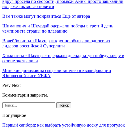
вдруг просела по скорости, промахи Анны просто зашкалили,
но даже так могло повезти
Вам также могут понравиться
Еще от автора
Шиманович и Шкурдай одержали победы в третий день
чемпионата страны по плаванию
Волейболисты «Шахтера» крупно обыграли одного из
лидеров российской Суперлиги
Хоккеисты «Шахтера» одержали двенадцатую победу кряду в
сезоне экстралиги
Минские динамовцы сыграли вничью в квалификации
Юношеской лиги УЕФА
Prev
Next
Комментарии закрыты.
Популярное
Первый сапборд: как выбрать устойчивую доску для прогулок