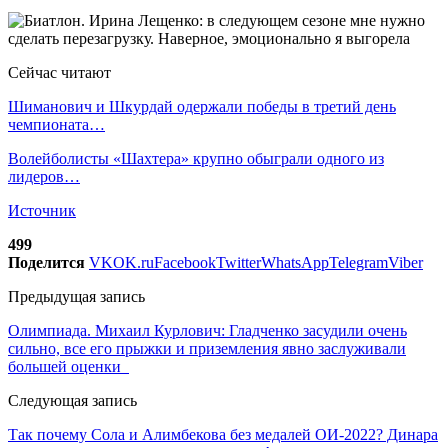
Сейчас читают
Шиманович и Шкурдай одержали победы в третий день
чемпионата…
Волейболисты «Шахтера» крупно обыграли одного из
лидеров…
Источник
499
Поделится
VK
OK.ru
Facebook
Twitter
WhatsApp
Telegram
Viber
Предыдущая запись
Олимпиада. Михаил Курлович: Гладченко засудили очень
сильно, все его прыжки и приземления явно заслуживали
большей оценки
Следующая запись
Так почему Сола и Алимбекова без медалей ОИ-2022? Динара