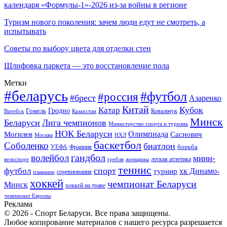
календаря «Формулы-1»-2026 из-за войны в регионе
Туризм нового поколения: зачем люди едут не смотреть, а
испытывать
Советы по выбору цвета для отделки стен
Шлифовка паркета — это восстановление пола
Метки
#беларусь
#футбол
#россия
#брест
Азаренко
Китай
Кубок
Катар
Гомель
Гродно
Казахстан
Ковальчук
Витебск
Минск
Беларуси
Лига чемпионов
Министерство спорта и туризма
НОК Беларуси
Олимпиада
Могилев
Саснович
Москва
НХЛ
баскетбол
Соболенко
биатлон
борьба
УЕФА
Франция
гандбол
волейбол
мини-
легкая атлетика
гребля
женщины
велоспорт
теннис
спорт
футбол
хк Динамо-
турнир
соревнования
плавание
хоккей
чемпионат Беларуси
Минск
хоккей на траве
чемпионат Европы
Реклама
© 2026 - Спорт Беларуси. Все права защищены.
Любое копирование материалов с нашего ресурса разрешается