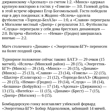
дзержинскому «Арсеналу» со счетом 1:2. «Минск» одержал
крупную викторию в гостях у «Гомеля» — 3:0. Голевой дубль
в этой встрече оформил Егор Богомольский. Гости победили
еще в двух поединках: в Жодино «Ислочь» одолела
футболистов «Торпедо-БелАЗа» — 1:0, а «Славия» переиграла
в Могилеве местный «Днепр» с результатом 3:1. Футболисты
«Слуцка» переиграли у себя дома брестских динамовцев —
2:0. Встреча «Витебск» — «Неман» (Гродно) завершилась
вничью — 2:2.
Матч столичного «Динамо» с «Энергетиком-БГУ» перенесен
на более поздний срок.
Турнирное положение сейчас таково: БАТЭ — 29 очков (15
матчей), «Ислочь» (Минский район) — 28 (15), «Энергетик-
БГУ» (Минск) — 28 (14), «Минск» — 26 (15), «Динамо»
(Минск) — 25 (13), «Славия» — 23 (14), «Гомель» — 22 (15),
«Шахтер» (Солигорск) — 21 (12), «Торпедо-БелАЗ» (Жодино)
— 20 (15), «Неман» (Гродно) — 19 (14), «Слуцк» — 18 (14),
«Белшина» (Бобруйск) — 17 (14), «Арсенал» (Дзержинск) —
13 (15), «Витебск» — 11 (15), «Динамо» (Брест) — 7 (15),
«Днепр» (Могилев) — 6 (15).
Бомбардирскую гонку возглавляет узбекский форвард
«Энергетика-БГУ» Бобир Абдихоликов, забивший 14 мячей.